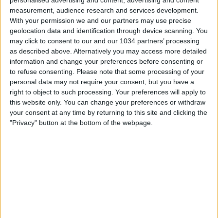
measurement, audience research and services development.
With your permission we and our partners may use precise
geolocation data and identification through device scanning. You
may click to consent to our and our 1034 partners’ processing
as described above. Alternatively you may access more detailed
information and change your preferences before consenting or
to refuse consenting.
Please note that some processing of your
personal data may not require your consent, but you have a
right to object to such processing. Your preferences will apply to
🔘 Iscriviti 🔘
this website only. You can change your preferences or withdraw
https://www.youtube.com/channel/UCfmCGVXfpAMSi4PP8
your consent at any time by returning to this site and clicking the
sub_confirmation=1 🔥Twitch 🔥
"Privacy" button at the bottom of the webpage.
https://www.twitch.tv/cronache_di_spogliatoio ◻
Instagram ◻
https://www.instagram.com/cronache_di_spogliatoio/ ◼
Facebook ◼
https://it-it.facebook.com/cronachedispogliatoio/ 💬
Twitter https://twitter.com/cronachetweet ®Sito Web
https://www.cronachedispogliatoio.it/ 📱Scarica la nostra
APP