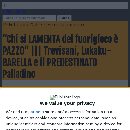
Video Calcio
15 Febbraio 2023 • nessun commento
“Chi si LAMENTA del fuorigioco è
PAZZO” ||| Trevisani, Lukaku-
BARELLA e il PREDESTINATO
Palladino
Condividi
Twitta
Pin
E-mail
SMS
We value your privacy
We and our
partners
store and/or access information on a
device, such as cookies and process personal data, such as
unique identifiers and standard information sent by a device for
personalised advertising and content, advertising and content