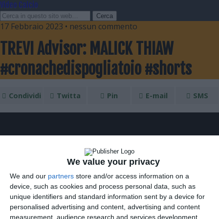
Video Calcio
17 Febbraio 2023 • nessun commento
TREVI Advisor: MALICK THIAW
#cronachedispogliatoio #shorts
Condividi
Twitta
Pin
E-mail
SMS
We value your privacy
We and our
partners
store and/or access information on a
device, such as cookies and process personal data, such as
unique identifiers and standard information sent by a device for
personalised advertising and content, advertising and content
measurement, audience research and services development.