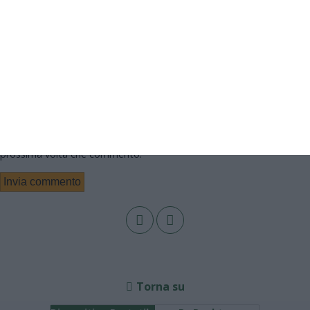
Nome
Email
Sito web
Salva il mio nome, email e sito web in questo browser per la
prossima volta che commento.
Torna su