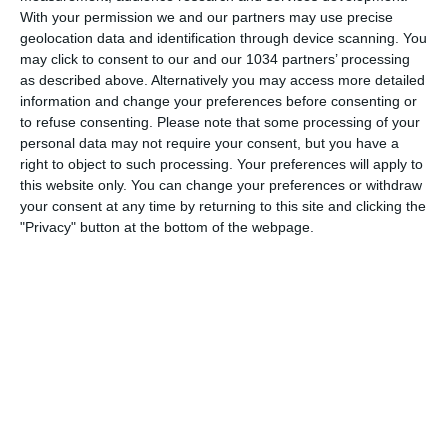
With your permission we and our partners may use precise
geolocation data and identification through device scanning. You
may click to consent to our and our 1034 partners’ processing
as described above. Alternatively you may access more detailed
Lunedì ne ‘La Fontana di Trevi’, Riccardo Trevisani aveva già
information and change your preferences before consenting or
incoronato Thiaw. Dopo il Tottenham, non ci sono più
to refuse consenting.
Please note that some processing of your
dubbi: il Milan ha trovato un altro grande prospetto 🔥 ‘La
personal data may not require your consent, but you have a
right to object to such processing. Your preferences will apply to
Fontana di Trevi’ è LIVE ogni lunedì sera 🎧
this website only. You can change your preferences or withdraw
your consent at any time by returning to this site and clicking the
Related Posts
"Privacy" button at the bottom of the webpage.
Italia-Lituania 5-0: le parole degli Azzurri
I 10 gol più belli dell’Italia ai mondiali
Santi Giménez: “NON POTREI MAI PARLARE MALE
DEL MILAN. LA TORMENTA NON DURA PER
SEMPRE”
Serie A 6a giornata – Tutti gli highlights
L’Inter vince Trofeo Tim 2010
Torneo delle ferrovie russe al Siviglia