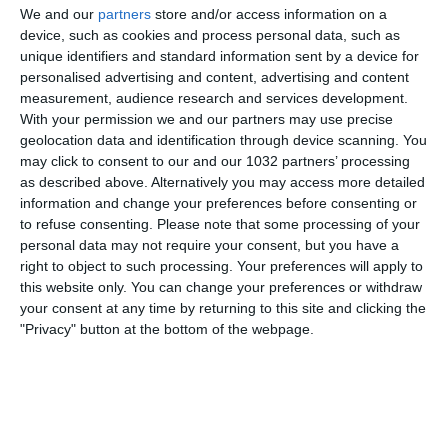
We and our
partners
store and/or access information on a
device, such as cookies and process personal data, such as
unique identifiers and standard information sent by a device for
personalised advertising and content, advertising and content
Ciao amici, da qualche giorno si è conclusa la sessione di
measurement, audience research and services development.
With your permission we and our partners may use precise
mercato di Serie A! Anche se non è stato "faraonico" come
geolocation data and identification through device scanning. You
quello della Premier League, proviamo a dare dei voti agli
may click to consent to our and our 1032 partners’ processing
acquisti e alle cessioni effettuate nella massima serie
as described above. Alternatively you may access more detailed
italiana.
information and change your preferences before consenting or
Quali sono stati secondo voi i migliori colpi realizzati
to refuse consenting.
Please note that some processing of your
durante questa sessione di mercato? Fatemelo sapere nei
personal data may not require your consent, but you have a
commenti. 00:00 – Intro
right to object to such processing. Your preferences will apply to
03:08 – Atalanta
this website only. You can change your preferences or withdraw
03:48 – Bologna
your consent at any time by returning to this site and clicking the
04:08 – Cremonese
"Privacy" button at the bottom of the webpage.
04:57 – Empoli
05:41 – Fiorentina
06:28 – Inter
07:27 – Juventus
07:41 – Lazio