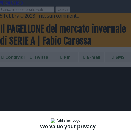
Video Calcio
5 Febbraio 2023 • nessun commento
Il PAGELLONE del mercato invernale
di SERIE A | Fabio Caressa
Condividi
Twitta
Pin
E-mail
SMS
We value your privacy