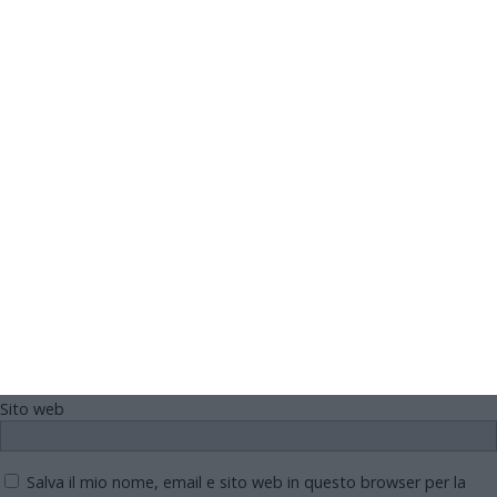
Il tuo indirizzo email non sarà pubblicato.
I campi
obbligatori sono contrassegnati
*
Commento
*
Nome
Email
Sito web
Salva il mio nome, email e sito web in questo browser per la