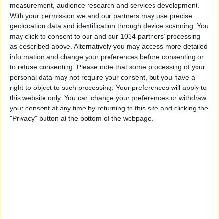
measurement, audience research and services development.
With your permission we and our partners may use precise
geolocation data and identification through device scanning. You
may click to consent to our and our 1034 partners’ processing
as described above. Alternatively you may access more detailed
information and change your preferences before consenting or
to refuse consenting.
Please note that some processing of your
personal data may not require your consent, but you have a
🔘 Iscriviti 🔘
right to object to such processing. Your preferences will apply to
https://www.youtube.com/channel/UCfmCGVXfpAMSi4PP8
this website only. You can change your preferences or withdraw
sub_confirmation=1 🔥Twitch 🔥
your consent at any time by returning to this site and clicking the
https://www.twitch.tv/cronache_di_spogliatoio ◻
"Privacy" button at the bottom of the webpage.
Instagram ◻
https://www.instagram.com/cronache_di_spogliatoio/ ◼
Facebook ◼
https://it-it.facebook.com/cronachedispogliatoio/ 💬
Twitter https://twitter.com/cronachetweet ®Sito Web
https://www.cronachedispogliatoio.it/ 📱Scarica la nostra
APP
https://www.cronachedispogliatoio.it/app/
#cronachedispogliatoio #trevisani