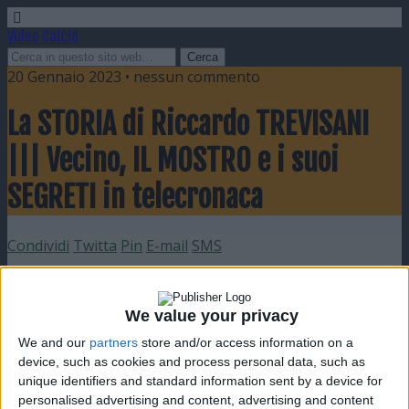
Video Calcio
20 Gennaio 2023 • nessun commento
La STORIA di Riccardo TREVISANI
||| Vecino, IL MOSTRO e i suoi
SEGRETI in telecronaca
Condividi
Twitta
Pin
E-mail
SMS
We value your privacy
We and our
partners
store and/or access information on a
device, such as cookies and process personal data, such as
unique identifiers and standard information sent by a device for
personalised advertising and content, advertising and content