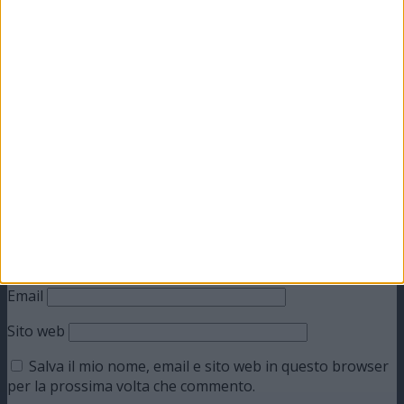
Lascia un commento
Il tuo indirizzo email non sarà pubblicato.
I campi
obbligatori sono contrassegnati
*
Commento
*
Nome
Email
Sito web
Salva il mio nome, email e sito web in questo browser
per la prossima volta che commento.