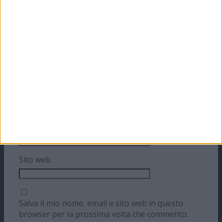
Commento
*
Nome
Email
Sito web
Salva il mio nome, email e sito web in questo
browser per la prossima volta che commento.