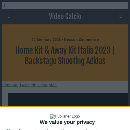
Video Calcio
20 Gennaio 2023 • Nessun Commento
Home Kit & Away Kit Italia 2023 |
Backstage Shooting Adidas
Condividi
Twitta
Pin
E-mail
SMS
We value your privacy