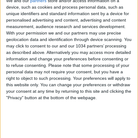
We and our
partners
store and/or access information on a
device, such as cookies and process personal data, such as
unique identifiers and standard information sent by a device for
personalised advertising and content, advertising and content
measurement, audience research and services development.
With your permission we and our partners may use precise
geolocation data and identification through device scanning. You
may click to consent to our and our 1034 partners’ processing
as described above. Alternatively you may access more detailed
information and change your preferences before consenting or
Il dietro le quinte degli scatti fotografici delle nuove
to refuse consenting.
Please note that some processing of your
maglie delle Nazionali di calcio firmate adidas,
personal data may not require your consent, but you have a
indossate dagli Azzurri e dalle Azzurre. Come
right to object to such processing. Your preferences will apply to
un'opera d'arte scolpita nel marmo, il kit Home si
this website only. You can change your preferences or withdraw
your consent at any time by returning to this site and clicking the
colora di una texture marmorea che evoca
"Privacy" button at the bottom of the webpage.
l'immaginario della tradizione artigianale per
rendere omaggio al nostro Paese. Un monumento
alla sua cultura e alle sue bellezze. Il nuovo kit Away
presenta dettagli blu che richiamano le venature del
marmo e creano un elegante contrasto con la base