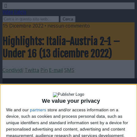
Video Calcio
15 Dicembre 2022 • nessun commento
Highlights: Italia-Austria 2-1 –
Under 16 (13 dicembre 2022)
Condividi
Twitta
Pin
E-mail
SMS
We value your privacy
We and our
partners
store and/or access information on a
device, such as cookies and process personal data, such as
unique identifiers and standard information sent by a device for
personalised advertising and content, advertising and content
measurement, audience research and services development.