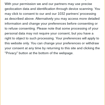
With your permission we and our partners may use precise
geolocation data and identification through device scanning. You
may click to consent to our and our 1032 partners’ processing
as described above. Alternatively you may access more detailed
information and change your preferences before consenting or
to refuse consenting.
Please note that some processing of your
Nella prima delle due amichevoli di Coverciano, la
personal data may not require your consent, but you have a
Nazionale Under 16 ha battuto in rimonta per 2-1 i pari
right to object to such processing. Your preferences will apply to
età dell’Austria grazie alle reti nel finale di Ciardi e Orlandi
this website only. You can change your preferences or withdraw
I canali web ufficiali di Vivo Azzurro e delle Nazionali
your consent at any time by returning to this site and clicking the
Italiane di Calcio Sito: http://www.figc.it
"Privacy" button at the bottom of the webpage.
Facebook: http://www.facebook.com/NazionaleCalcio
Twitter: http://twitter.com/Azzurri
Instagram: http://instagram.com/azzurri
Related Posts
🎙️ Le parole del Ct Roberto Mancini 🇮🇹 #Nazionale
#Azzurri
Le parole in conferenza di Claudio Ranieri 🗣️
#Nazionale #Azzurri