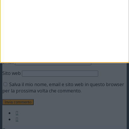
Commento
*
Nome
Email
Sito web
Salva il mio nome, email e sito web in questo browser
per la prossima volta che commento.