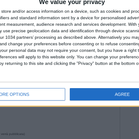
Fiorenti
We value your privacy
--- Pubblicità ---
Juven
store and/or access information on a device, such as cookies and pro
2026
Na
ifiers and standard information sent by a device for personalised adver
Roma
tent measurement, audience research and services development.
With 
WorldC
 use precise geolocation data and identification through device scanni
ur 1034 partners’ processing as described above. Alternatively you m
 and change your preferences before consenting or to refuse consentin
our personal data may not require your consent, but you have a right t
ferences will apply to this website only. You can change your preferen
y returning to this site and clicking the "Privacy" button at the bottom
--- Pubblicità ---
ORE OPTIONS
AGREE
6:01 da Istvan in
Nazionale
•
Commenti
: Nessun commento
 verrà pubblicata)