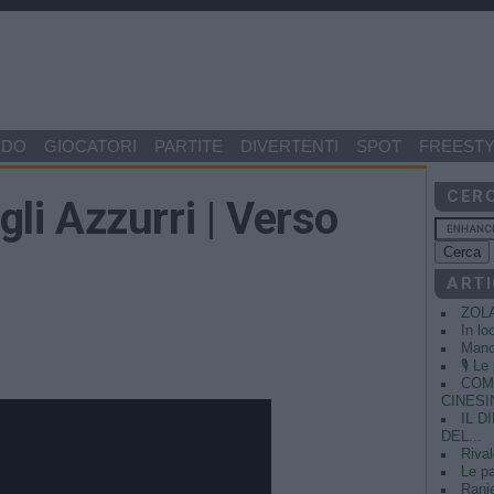
NDO
GIOCATORI
PARTITE
DIVERTENTI
SPOT
FREESTY
CER
egli Azzurri | Verso
ARTI
ZOL
In lo
Manci
🎙️ L
COME
CINESIN
IL 
DEL...
Rival
Le pa
Ranie