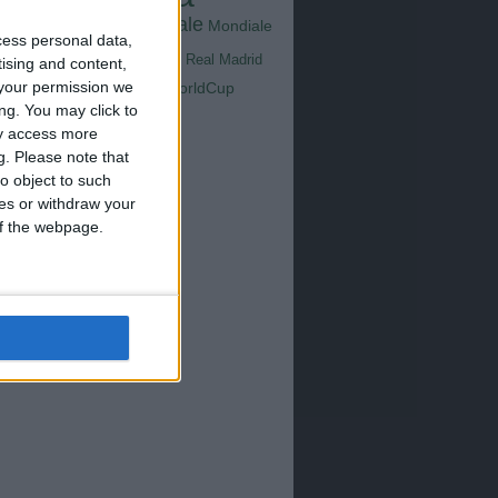
Goals
na
Milan
tus
Mondiale
Mondiale
Lazio
cess personal data,
Nazionale
poli
Real Madrid
tising and content,
Serie A
your permission we
WorldCup
Sampdoria
up2026
ng. You may click to
ay access more
g.
Please note that
o object to such
ces or withdraw your
 of the webpage.