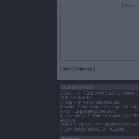
Website
ULTIMI 5 POST
ZOLA: «HO PERDONATO LA PERSONA C
VOLEVA RAPIRE»
In loop 👀🎯⏮️ #Cernoia #Azzurre
Mancini: “Spero di vincere ancora e di resta
lungo” | La presentazione del CT
🎙️ Le parole del Ct Roberto Mancini 🇮🇹 #N
#Azzurri
COME SI ORGANIZZA UN RITIRO?”600 CI
5 CAMION DI ROBAE 50 PALLONI…”
PAGINE