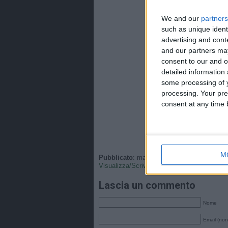
We and our
partners
such as unique ident
advertising and con
and our partners may
consent to our and o
detailed information
some processing of y
processing. Your pre
consent at any time b
M
Pubblicato
: martedì, 15 Novembre 2022 - 1
Visualizza/Scrivi
•
Tags
:
Italia
,
Nazionale
.
Lascia un commento
Nome
Email (non