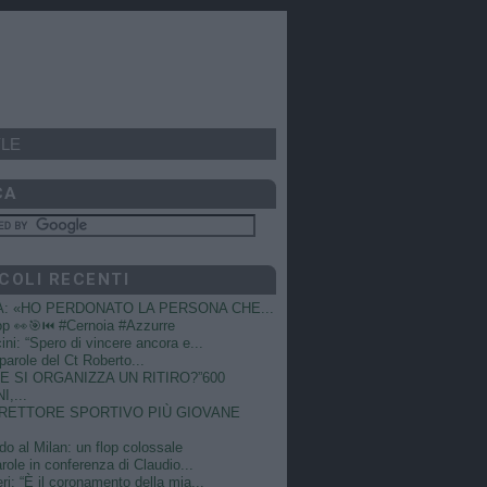
LE
CA
COLI RECENTI
A: «HO PERDONATO LA PERSONA CHE...
op 👀🎯⏮️ #Cernoia #Azzurre
ni: “Spero di vincere ancora e...
e parole del Ct Roberto...
 SI ORGANIZZA UN RITIRO?”600
I,...
DIRETTORE SPORTIVO PIÙ GIOVANE
do al Milan: un flop colossale
role in conferenza di Claudio...
ri: “È il coronamento della mia...