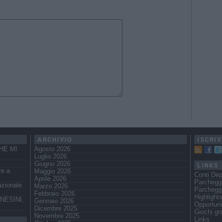
ARCHIVIO
ISCRIV
HE MI
Agosto 2026
Luglio 2026
Giugno 2026
LINKS
re a
Maggio 2026
Conti Dep
Aprile 2026
Parchegg
azionale
Marzo 2026
Parcheggi
Febbraio 2026
Highlight
NESINI,
Gennaio 2026
Opportuni
Dicembre 2025
Giochi gra
Novembre 2025
Links