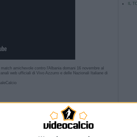
IL T
del match amichevole contro l'Albania domani 16 novembre al
nali web ufficiali di Vivo Azzurro e delle Nazionali Italiane di
leCalcio​
TAG
estare a lungo” | La presentazione del CT
 #Nazionale #Azzurri
Argentina
ri 🗣️ #Nazionale #Azzurri
Champio
riera” | La presentazione del Direttore Tecnico
rettore tecnico | L’annuncio di Malagò