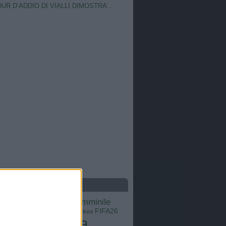
OUR D’ADDIO DI VIALLI DIMOSTRA...
S
calcio femminile
Barcellona
Brasile
Champions League
FIFA26
ns
Chelsea
Italia
Inter