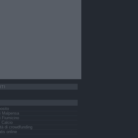
ITI
osito
i Malpensa
 Fiumicino
s Calcio
tà di crowdfunding
tis online