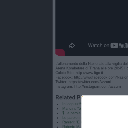
L'allenamento della Nazionale alla vigilia 
Arena Kombëtare di Tirana alle ore 20:45 I ca
Calcio Sito: http://www.figc.it​​
Facebook: http://www.facebook.com/Naziona
Twitter: https://twitter.com/Azzurri​
Instagram: http://instagram.com/azzurri
Related Posts
In loop 👀🎯⏮️ #Cernoia #Azzurre
Mancini: “Spero di vincere ancora e di r
🎙️ Le parole del Ct Roberto Mancini 🇮
Le parole in conferenza di Claudio Ranie
Ranieri: “È il coronamento della mia car
Roberto Mancini CT e Claudio Ranieri di