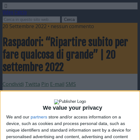
Video Calcio
20 Settembre 2022 • nessun commento
Raspadori: “Ripartire subito per
fare qualcosa di grande” | 20
settembre 2022
Condividi
Twitta
Pin
E-mail
SMS
We value your privacy
We and our
partners
store and/or access information on a
device, such as cookies and process personal data, such as
unique identifiers and standard information sent by a device for
personalised advertising and content, advertising and content