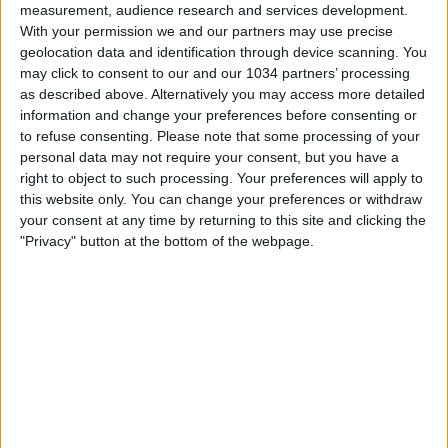
measurement, audience research and services development.
With your permission we and our partners may use precise
geolocation data and identification through device scanning. You
may click to consent to our and our 1034 partners’ processing
as described above. Alternatively you may access more detailed
information and change your preferences before consenting or
to refuse consenting.
Please note that some processing of your
personal data may not require your consent, but you have a
Le parole dell'attaccante Azzurro nella seconda
right to object to such processing. Your preferences will apply to
conferenza stampa di Coverciano in vista del doppio
this website only. You can change your preferences or withdraw
impegno di Nations League in programma il 23
your consent at any time by returning to this site and clicking the
settembre a Milano contro l’Inghilterra e il 26 settembre
"Privacy" button at the bottom of the webpage.
a Budapest contro l’Ungheria I canali web ufficiali di Vivo
Azzurro e delle Nazionali Italiane di Calcio Sito:
https://www.figc.it​​​​ Facebook:
https://www.facebook.com/NazionaleCalcio Twitter:
https://twitter.com/Azzurri Instagram:
https://instagram.com/azzurri
Related Posts