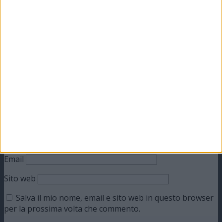
Lascia un commento
Il tuo indirizzo email non sarà pubblicato.
I campi
obbligatori sono contrassegnati
*
Commento
*
Nome
Email
Sito web
Salva il mio nome, email e sito web in questo browser
per la prossima volta che commento.