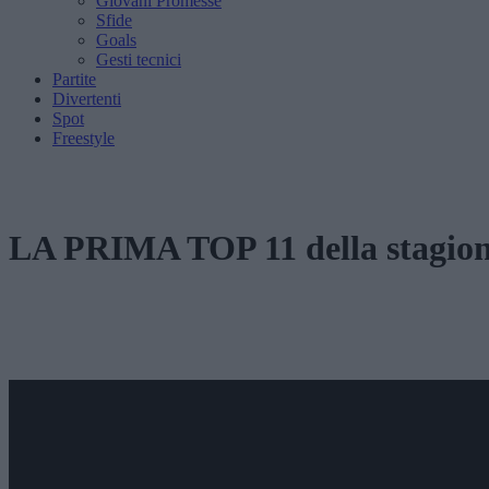
Giovani Promesse
Sfide
Goals
Gesti tecnici
Partite
Divertenti
Spot
Freestyle
LA PRIMA TOP 11 della stagione