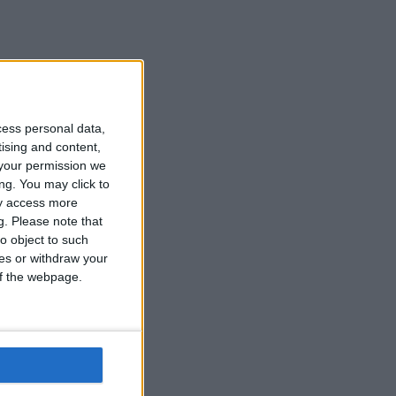
cess personal data,
tising and content,
your permission we
ng. You may click to
ay access more
g.
Please note that
o object to such
ces or withdraw your
 of the webpage.