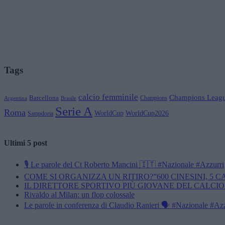
Tags
calcio femminile
Champions Leag
Barcellona
Champions
Brasile
Argentina
Serie A
Roma
WorldCup
WorldCup2026
Sampdoria
Ultimi 5 post
🎙️ Le parole del Ct Roberto Mancini 🇮🇹 #Nazionale #Azzurri
COME SI ORGANIZZA UN RITIRO?”600 CINESINI, 5 
IL DIRETTORE SPORTIVO PIÙ GIOVANE DEL CALCIO
Rivaldo al Milan: un flop colossale
Le parole in conferenza di Claudio Ranieri 🗣️ #Nazionale #Az