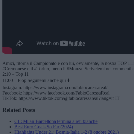
Amici, ritorna il Campionato e con lui, ovviamente, la nostra TOP 11! 
#Cremonese e il #Torino, meno il #Monza. Scrivetemi nei commenti ch
2:10 – Top 11
11:00 – Flop Seguitemi anche qui ⬇️
Instagram: https://www.instagram.com/fabiocaressareal/
Facebook: https://www.facebook.com/FabioCaressaReal
TikTok: https://www.tiktok.com/@fabiocaressareal?lang=it-IT
Related Posts
CL: Milan-Barcellona termina a reti bianche
Best Euro Goals So Far (2024)
Highlights Under 21: Bosnia-Italia 1-2 (8 ottobre 2021)