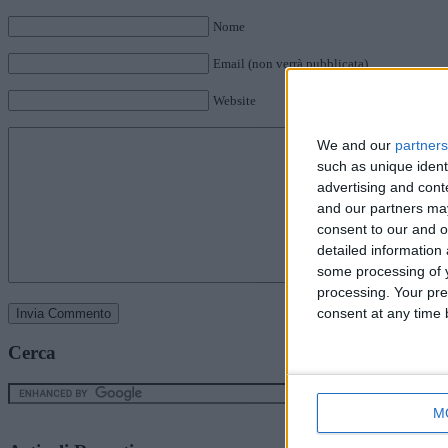
Nome
Email (non verrà pubblicata)
Website
We and our
partners
such as unique ident
advertising and con
and our partners may
consent to our and o
detailed information
some processing of y
processing. Your pre
consent at any time b
Cerca
M