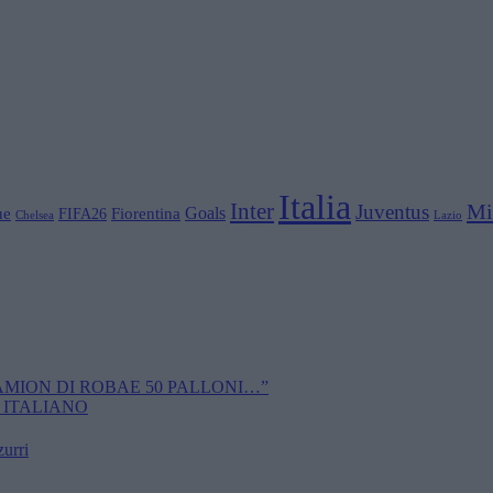
Italia
Inter
Mi
Juventus
Goals
ue
Fiorentina
FIFA26
Chelsea
Lazio
CAMION DI ROBAE 50 PALLONI…”
 ITALIANO
zurri