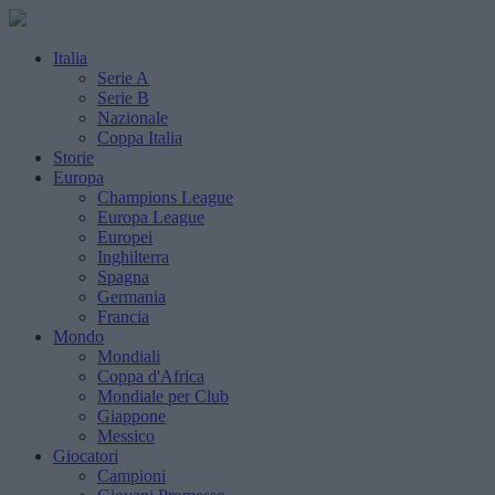
Italia
Serie A
Serie B
Nazionale
Coppa Italia
Storie
Europa
Champions League
Europa League
Europei
Inghilterra
Spagna
Germania
Francia
Mondo
Mondiali
Coppa d'Africa
Mondiale per Club
Giappone
Messico
Giocatori
Campioni