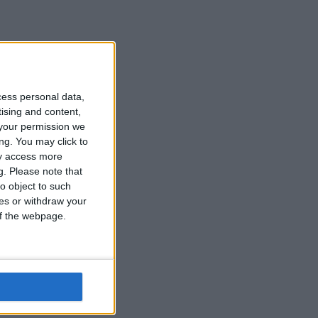
cess personal data,
tising and content,
your permission we
ng. You may click to
ay access more
g.
Please note that
o object to such
ces or withdraw your
 of the webpage.