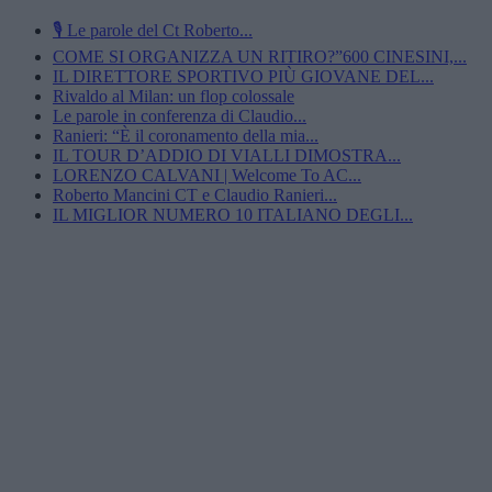
🎙️ Le parole del Ct Roberto...
COME SI ORGANIZZA UN RITIRO?”600 CINESINI,...
IL DIRETTORE SPORTIVO PIÙ GIOVANE DEL...
Rivaldo al Milan: un flop colossale
Le parole in conferenza di Claudio...
Ranieri: “È il coronamento della mia...
IL TOUR D’ADDIO DI VIALLI DIMOSTRA...
LORENZO CALVANI | Welcome To AC...
Roberto Mancini CT e Claudio Ranieri...
IL MIGLIOR NUMERO 10 ITALIANO DEGLI...