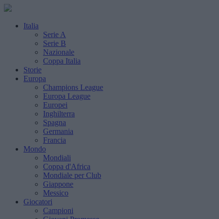
Italia
Serie A
Serie B
Nazionale
Coppa Italia
Storie
Europa
Champions League
Europa League
Europei
Inghilterra
Spagna
Germania
Francia
Mondo
Mondiali
Coppa d'Africa
Mondiale per Club
Giappone
Messico
Giocatori
Campioni