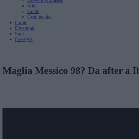
Giovani Promesse
Sfide
Goals
Gesti tecnici
Partite
Divertenti
Spot
Freestyle
Maglia Messico 98? Da after a I