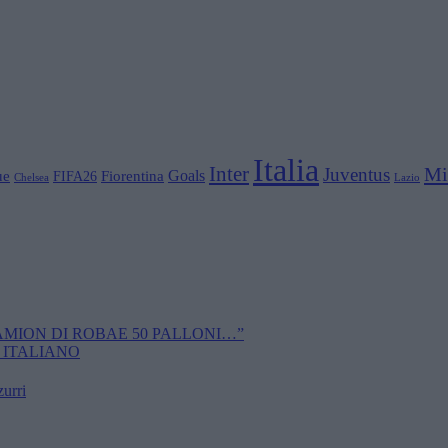
Italia
Inter
Mi
Juventus
Goals
ue
Fiorentina
FIFA26
Chelsea
Lazio
CAMION DI ROBAE 50 PALLONI…”
 ITALIANO
zurri