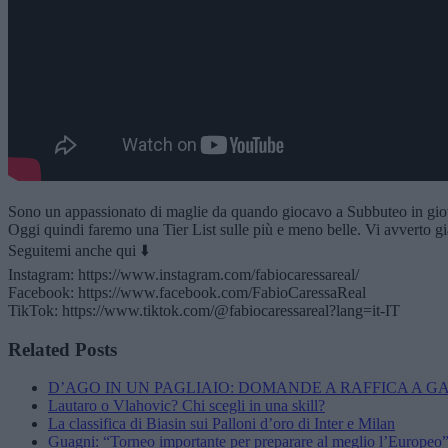
Sono un appassionato di maglie da quando giocavo a Subbuteo in gio
Oggi quindi faremo una Tier List sulle più e meno belle. Vi avverto già,
Seguitemi anche qui ⬇️
Instagram: https://www.instagram.com/fabiocaressareal/
Facebook: https://www.facebook.com/FabioCaressaReal
TikTok: https://www.tiktok.com/@fabiocaressareal?lang=it-IT
Related Posts
D’AGO IN UN PAGLIAIO: DOMANDE A RAFFICA A 
Lautaro o Vlahovic? Chi scegli in una skill?
La classifica di Biasin sui Palloni d’oro di Inter e Milan
Guagni: “Torneo importante per preparare al meglio l’Europeo