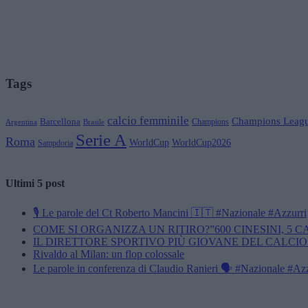
Tags
calcio femminile
Champions Leag
Barcellona
Champions
Brasile
Argentina
Serie A
Roma
WorldCup
WorldCup2026
Sampdoria
Ultimi 5 post
🎙️ Le parole del Ct Roberto Mancini 🇮🇹 #Nazionale #Azzurri
COME SI ORGANIZZA UN RITIRO?”600 CINESINI, 5 
IL DIRETTORE SPORTIVO PIÙ GIOVANE DEL CALCIO
Rivaldo al Milan: un flop colossale
Le parole in conferenza di Claudio Ranieri 🗣️ #Nazionale #Az