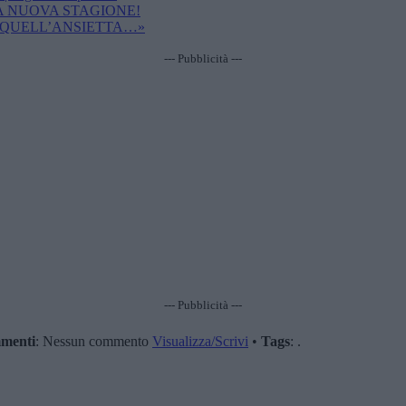
A NUOVA STAGIONE!
I QUELL’ANSIETTA…»
--- Pubblicità ---
--- Pubblicità ---
menti
: Nessun commento
Visualizza/Scrivi
•
Tags
: .