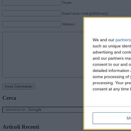
Nome
Email (non verrà pubblicata)
Website
We and our
partners
such as unique ident
advertising and con
and our partners may
consent to our and o
detailed information
some processing of y
processing. Your pre
consent at any time b
Cerca
M
Articoli Recenti