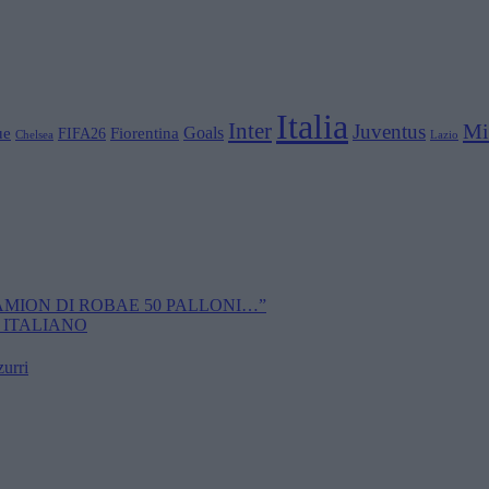
Italia
Inter
Mi
Juventus
Goals
ue
Fiorentina
FIFA26
Chelsea
Lazio
CAMION DI ROBAE 50 PALLONI…”
 ITALIANO
zurri