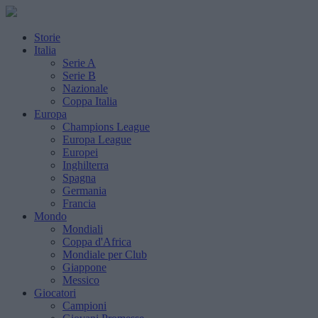
Storie
Italia
Serie A
Serie B
Nazionale
Coppa Italia
Europa
Champions League
Europa League
Europei
Inghilterra
Spagna
Germania
Francia
Mondo
Mondiali
Coppa d'Africa
Mondiale per Club
Giappone
Messico
Giocatori
Campioni