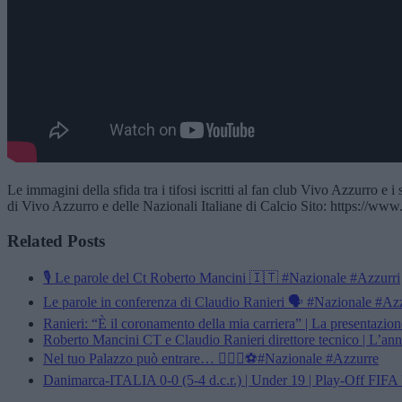
Le immagini della sfida tra i tifosi iscritti al fan club Vivo Azzurro 
di Vivo Azzurro e delle Nazionali Italiane di Calcio Sito: https://www.
Related Posts
🎙️ Le parole del Ct Roberto Mancini 🇮🇹 #Nazionale #Azzurri
Le parole in conferenza di Claudio Ranieri 🗣️ #Nazionale #Az
Ranieri: “È il coronamento della mia carriera” | La presentazion
Roberto Mancini CT e Claudio Ranieri direttore tecnico | L’an
Nel tuo Palazzo può entrare… 👱🏻‍♀️⚽️#Nazionale #Azzurre
Danimarca-ITALIA 0-0 (5-4 d.c.r.) | Under 19 | Play-Off FI