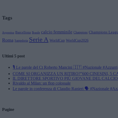
Tags
calcio femminile
Champions Leag
Barcellona
Champions
Brasile
Argentina
Serie A
Roma
WorldCup
WorldCup2026
Sampdoria
Ultimi 5 post
🎙️ Le parole del Ct Roberto Mancini 🇮🇹 #Nazionale #Azzurri
COME SI ORGANIZZA UN RITIRO?”600 CINESINI, 5 
IL DIRETTORE SPORTIVO PIÙ GIOVANE DEL CALCIO
Rivaldo al Milan: un flop colossale
Le parole in conferenza di Claudio Ranieri 🗣️ #Nazionale #Az
Pagine