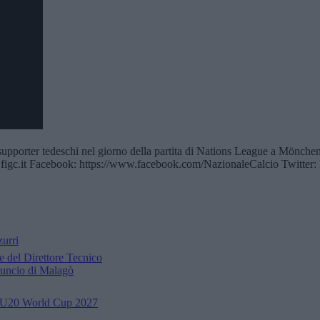
e i supporter tedeschi nel giorno della partita di Nations League a Mönch
figc.it​​​​ Facebook: https://www.facebook.com/NazionaleCalcio Twitter: 
zurri
e del Direttore Tecnico
nuncio di Malagò
FA U20 World Cup 2027