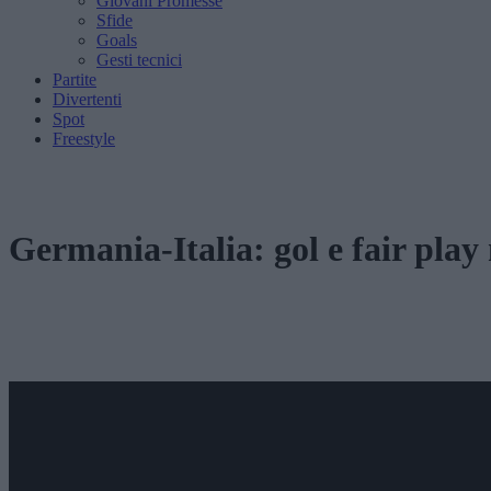
Giovani Promesse
Sfide
Goals
Gesti tecnici
Partite
Divertenti
Spot
Freestyle
Germania-Italia: gol e fair pl