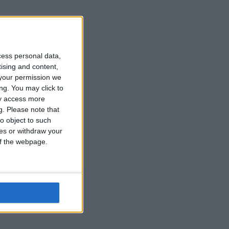
cess personal data,
tising and content,
your permission we
ng. You may click to
ay access more
g.
Please note that
o object to such
ces or withdraw your
 of the webpage.