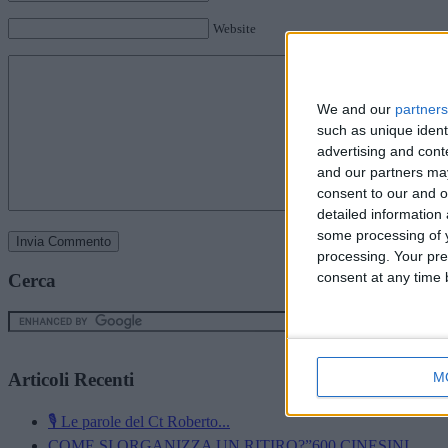
Website
We and our
partners
such as unique ident
advertising and con
and our partners may
consent to our and o
detailed information
some processing of y
processing. Your pre
consent at any time b
Cerca
Articoli Recenti
M
🎙️ Le parole del Ct Roberto...
COME SI ORGANIZZA UN RITIRO?”600 CINESINI,...