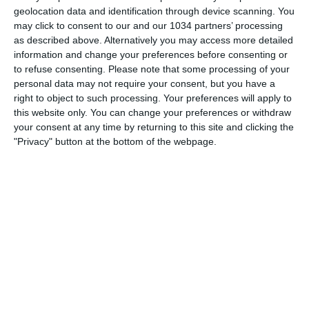
racconta di un giocatore favoloso, un vero e proprio
geolocation data and identification through device scanning. You
crack che è esploso quella notte. “Gioca su tutto il
may click to consent to our and our 1034 partners’ processing
as described above. Alternatively you may access more detailed
fronte di attacco, sa chiamare la profondità come
information and change your preferences before consenting or
pochi”. Sette righe che il numero due di Don Fabio,
to refuse consenting.
Please note that some processing of your
carico di entusiasmo spedisce subito a Milano. La
personal data may not require your consent, but you have a
frase che infila al termine del dispaccio sembra quasi
right to object to such processing. Your preferences will apply to
this website only. You can change your preferences or withdraw
voler sollecitare l’ad dei rossoneri. Come ad invitarlo a
your consent at any time by returning to this site and clicking the
prenderlo al più presto. Quel giovane centravanti,
"Privacy" button at the bottom of the webpage.
però, non è uno dei talenti della cantera blaugrana.
Gioca per una squadra di sconosciuti, guidati da un
tecnico leggendario, che è incredibilmente in testa al
girone C di Champions League. Due settimane prima
hanno battuto i catalani di Van Gaal per 3 a 0, ma la
notte del 5 novembre passa direttamente nella
leggenda. Già, perché la Dinamo Kiev di Valery
Lobanovsky asfalta per 4 a 0 il Barcellona in casa
propria, dominando per novanta minuti. E tre gol, tutti