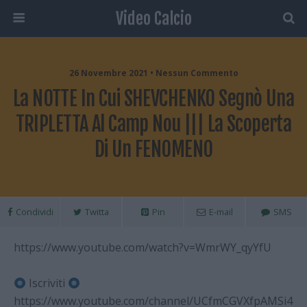
Video Calcio
26 Novembre 2021 • Nessun Commento
La NOTTE In Cui SHEVCHENKO Segnò Una
TRIPLETTA Al Camp Nou ||| La Scoperta
Di Un FENOMENO
Condividi
Twitta
Pin
E-mail
SMS
https://www.youtube.com/watch?v=WmrWY_qyYfU
Iscriviti
https://www.youtube.com/channel/UCfmCGVXfpAMSi4