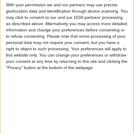
With your permission we and our partners may use precise
geolocation data and identification through device scanning. You
may click to consent to our and our 1034 partners’ processing
as described above. Alternatively you may access more detailed
information and change your preferences before consenting or
to refuse consenting.
Please note that some processing of your
Guarda i gol segnati dalle Azzurre a Castel Di Sangro
personal data may not require your consent, but you have a
contro la Croazia dal punto di vista esclusivo della Vivo
right to object to such processing. Your preferences will apply to
Azzurro Cam (22 ottobre 2021) I canali web ufficiali di Vivo
this website only. You can change your preferences or withdraw
Azzurro e delle Nazionali Italiane di Calcio Sito:
your consent at any time by returning to this site and clicking the
http://www.figc.it Facebook:
"Privacy" button at the bottom of the webpage.
http://www.facebook.com/azzurrefigc
Twitter: https://twitter.com/azzurrefigc
Instagram: http://instagram.com/azzurrefigc
Related Posts
In loop 👀🎯⏮️ #Cernoia #Azzurre
Mancini: “Spero di vincere ancora e di restare a
lungo” | La presentazione del CT
🎙️ Le parole del Ct Roberto Mancini 🇮🇹 #Nazionale