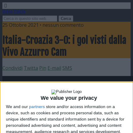
Video Calcio
25 Ottobre 2021 • nessun commento
Italia-Croazia 3-0: i gol visti dalla
Vivo Azzurro Cam
Condividi
Twitta
Pin
E-mail
SMS
We value your privacy
We and our
partners
store and/or access information on a
device, such as cookies and process personal data, such as
unique identifiers and standard information sent by a device for
personalised advertising and content, advertising and content
measurement, audience research and services development.