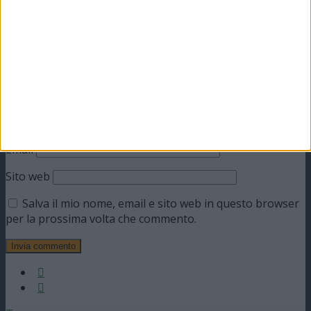
Commento
*
Nome
Email
Sito web
Salva il mio nome, email e sito web in questo browser
per la prossima volta che commento.