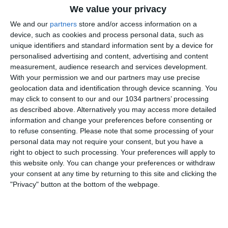
We value your privacy
We and our
partners
store and/or access information on a
device, such as cookies and process personal data, such as
unique identifiers and standard information sent by a device for
personalised advertising and content, advertising and content
measurement, audience research and services development.
With your permission we and our partners may use precise
Gli Azzurri scendono in campo nel secondo giorno di
geolocation data and identification through device scanning. You
raduno a Coverciano in vista del match amichevole
may click to consent to our and our 1034 partners’ processing
contro la Repubblica Ceca in programma venerdì 4
as described above. Alternatively you may access more detailed
giugno alle 20:45 allo stadio "Dall'Ara" di Bologna I
information and change your preferences before consenting or
to refuse consenting.
Please note that some processing of your
canali web ufficiali di Vivo Azzurro e delle Nazionali
personal data may not require your consent, but you have a
Italiane di Calcio Sito: http://www.figc.it
right to object to such processing. Your preferences will apply to
Facebook: http://www.facebook.com/NazionaleCalcio
this website only. You can change your preferences or withdraw
Twitter: https://twitter.com/Vivo_Azzurro
your consent at any time by returning to this site and clicking the
Instagram: http://instagram.com/azzurri
"Privacy" button at the bottom of the webpage.
Related Posts
In loop
#Cernoia #Azzurre