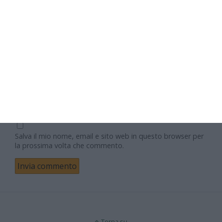
Nome
Email
Sito web
Salva il mio nome, email e sito web in questo browser per
la prossima volta che commento.
Torna su