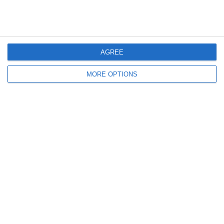
Il Primo Allenamento Degli
GORAN PANDEV Racconta La
Azzurri A Coverciano | Verso
Sua CARRIERA ||| 20 Anni Da
Italia-Repubblica Ceca
LEGGENDA
AGREE
Lascia un commento
MORE OPTIONS
Il tuo indirizzo email non sarà pubblicato.
I campi
obbligatori sono contrassegnati
*
Commento
*