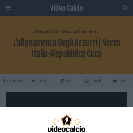
Video Calcio
3 Giugno 2021 • Nessun Commento
L’allenamento Degli Azzurri | Verso
Italia-Repubblica Ceca
Condividi
Twitta
Pin
E-mail
SMS