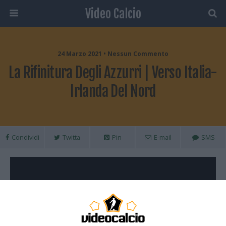
Video Calcio
24 Marzo 2021 • Nessun Commento
La Rifinitura Degli Azzurri | Verso Italia-
Irlanda Del Nord
Condividi
Twitta
Pin
E-mail
SMS