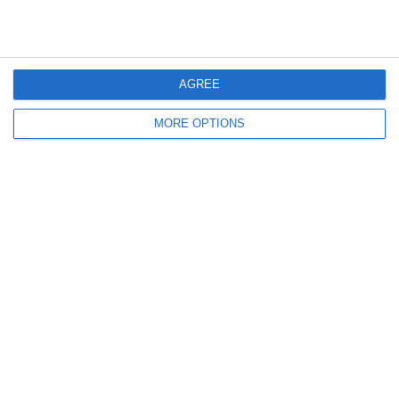
Gli Azzurri A Coverciano |
Ultimi 5 Gol Azzurri Vs Irlanda
Verso Italia-Irlanda Del Nord
Del Nord
AGREE
Lascia un commento
MORE OPTIONS
Il tuo indirizzo email non sarà pubblicato.
I campi
obbligatori sono contrassegnati
*
Commento
*