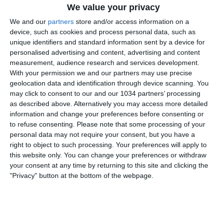
We value your privacy
We and our
partners
store and/or access information on a
device, such as cookies and process personal data, such as
unique identifiers and standard information sent by a device for
personalised advertising and content, advertising and content
measurement, audience research and services development.
With your permission we and our partners may use precise
Primo allenamento per la Nazionale allo Stadio "Ennio
geolocation data and identification through device scanning. You
Tardini" di Parma dove giovedì 25 marzo alle ore 20:45
may click to consent to our and our 1034 partners’ processing
gli Azzurri affronteranno l'Irlanda del Nord per
as described above. Alternatively you may access more detailed
l'esordio nelle qualificazioni Mondiali 2022 I canali web
information and change your preferences before consenting or
to refuse consenting.
Please note that some processing of your
ufficiali di Vivo Azzurro e delle Nazionali Italiane di
personal data may not require your consent, but you have a
Calcio Sito: http://www.figc.it​ Facebook:
right to object to such processing. Your preferences will apply to
http://www.facebook.com/NazionaleCalcio​ Twitter:
this website only. You can change your preferences or withdraw
https://twitter.com/Vivo_Azzurro​ Instagram:
your consent at any time by returning to this site and clicking the
"Privacy" button at the bottom of the webpage.
http://instagram.com/azzurri
Related Posts
In loop
#Cernoia #Azzurre