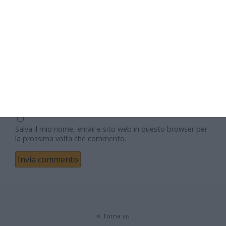
Nome
Email
Sito web
Salva il mio nome, email e sito web in questo browser per
la prossima volta che commento.
Torna su