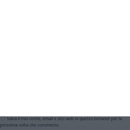
Commento
*
Nome
Email
Sito web
Salva il mio nome, email e sito web in questo browser per la
prossima volta che commento.