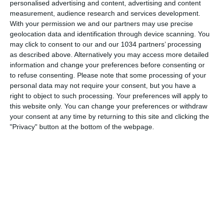
personalised advertising and content, advertising and content
measurement, audience research and services development.
With your permission we and our partners may use precise
geolocation data and identification through device scanning. You
may click to consent to our and our 1034 partners’ processing
La festa al fischio finale e le parole di Daniela Sabatino,
as described above. Alternatively you may access more detailed
Manuela Giuliano e Arianna Caruso dopo la vittoria per 12-
information and change your preferences before consenting or
0 contro Israele che ha permesso alle Azzurre di qualificarsi
to refuse consenting.
Please note that some processing of your
al prossimo UEFA Women's EURO 2022 I canali web ufficiali
personal data may not require your consent, but you have a
di Vivo Azzurro e delle Nazionali Italiane di Calcio Sito:
right to object to such processing. Your preferences will apply to
http://www.figc.it​​​
this website only. You can change your preferences or withdraw
Facebook: http://www.facebook.com/azzurrefigc​​​
your consent at any time by returning to this site and clicking the
Twitter: https://twitter.com/azzurrefigc​​​
"Privacy" button at the bottom of the webpage.
Instagram: http://instagram.com/azzurrefigc​
Related Posts
In loop 👀🎯⏮️ #Cernoia #Azzurre
Mancini: “Spero di vincere ancora e di restare a
lungo” | La presentazione del CT
🎙️ Le parole del Ct Roberto Mancini 🇮🇹