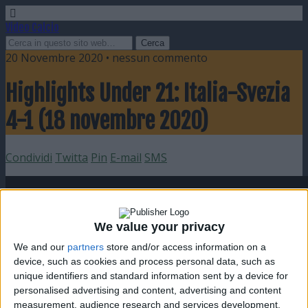
Video Calcio
20 Novembre 2020 • nessun commento
Highlights Under 21: Italia-Svezia
4-1 (18 novembre 2020)
Condividi
Twitta
Pin
E-mail
SMS
We value your privacy
We and our
partners
store and/or access information on a
device, such as cookies and process personal data, such as
unique identifiers and standard information sent by a device for
personalised advertising and content, advertising and content
measurement, audience research and services development.