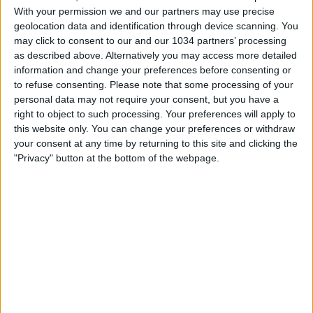
With your permission we and our partners may use precise
geolocation data and identification through device scanning. You
may click to consent to our and our 1034 partners’ processing
as described above. Alternatively you may access more detailed
information and change your preferences before consenting or
to refuse consenting.
Please note that some processing of your
A Pisa vittoria roboante per gli Azzurrini di Nicolato
personal data may not require your consent, but you have a
grazie alla doppietta di Raspadori. Completano il
right to object to such processing. Your preferences will apply to
punteggio le reti di Maleh e Scamacca. I canali web
this website only. You can change your preferences or withdraw
ufficiali di Vivo Azzurro e delle Nazionali Italiane di Calcio
your consent at any time by returning to this site and clicking the
Sito: http://www.figc.it Facebook:
"Privacy" button at the bottom of the webpage.
http://www.facebook.com/NazionaleCalcio Twitter:
https://twitter.com/Vivo_Azzurro
Instagram: http://instagram.com/azzurri
Related Posts
In loop 👀🎯⏮️ #Cernoia #Azzurre
Mancini: “Spero di vincere ancora e di restare a
lungo” | La presentazione del CT
🎙️ Le parole del Ct Roberto Mancini 🇮🇹 #Nazionale