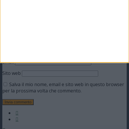
Commento
*
Nome
Email
Sito web
Salva il mio nome, email e sito web in questo browser
per la prossima volta che commento.