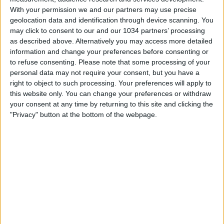
With your permission we and our partners may use precise
geolocation data and identification through device scanning. You
may click to consent to our and our 1034 partners’ processing
as described above. Alternatively you may access more detailed
information and change your preferences before consenting or
to refuse consenting.
Please note that some processing of your
A Reggio Emilia contro la Polonia il gol del raddoppio
personal data may not require your consent, but you have a
firmato da Domenico Berardi è arrivato dopo una serie di
right to object to such processing. Your preferences will apply to
30 passaggi consecutivi. Si tratta della più alta sequenza
this website only. You can change your preferences or withdraw
prima di un gol registrata in Nations League. I canali web
your consent at any time by returning to this site and clicking the
ufficiali di Vivo Azzurro e delle Nazionali Italiane di Calcio
"Privacy" button at the bottom of the webpage.
Sito: http://www.figc.it
Facebook: http://www.facebook.com/NazionaleCalcio
Twitter: https://twitter.com/Vivo_Azzurro
Instagram: http://instagram.com/azzurri
Related Posts
In loop 👀🎯⏮️ #Cernoia #Azzurre
Mancini: “Spero di vincere ancora e di restare a
lungo” | La presentazione del CT