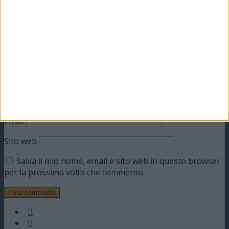
Commento
*
Nome
Email
Sito web
Salva il mio nome, email e sito web in questo browser
per la prossima volta che commento.