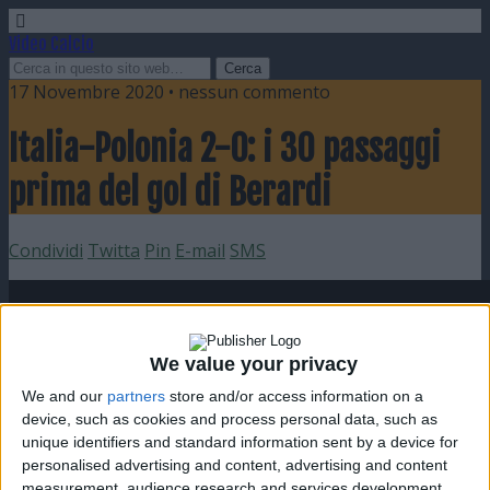
Video Calcio
17 Novembre 2020 • nessun commento
Italia-Polonia 2-0: i 30 passaggi
prima del gol di Berardi
Condividi
Twitta
Pin
E-mail
SMS
We value your privacy
We and our
partners
store and/or access information on a
device, such as cookies and process personal data, such as
unique identifiers and standard information sent by a device for
personalised advertising and content, advertising and content
measurement, audience research and services development.