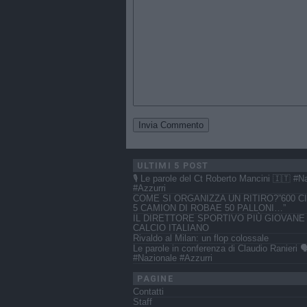
ULTIMI 5 POST
🎙️ Le parole del Ct Roberto Mancini 🇮🇹 #N
#Azzurri
COME SI ORGANIZZA UN RITIRO?”600 CI
5 CAMION DI ROBAE 50 PALLONI…”
IL DIRETTORE SPORTIVO PIÙ GIOVANE
CALCIO ITALIANO
Rivaldo al Milan: un flop colossale
Le parole in conferenza di Claudio Ranieri 🗣
#Nazionale #Azzurri
PAGINE
Contatti
Staff