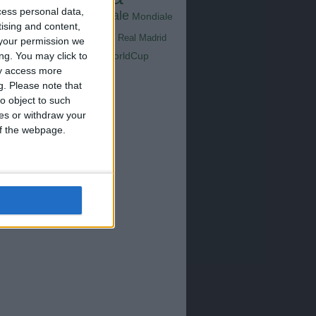
Goals
na
cess personal data,
Milan
tus
Mondiale
Mondiale
Lazio
tising and content,
Nazionale
poli
Real Madrid
your permission we
Serie A
ng. You may click to
WorldCup
Sampdoria
up2026
ay access more
g.
Please note that
o object to such
ces or withdraw your
 of the webpage.