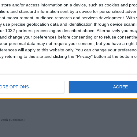
Fiorenti
store and/or access information on a device, such as cookies and pro
Juven
ifiers and standard information sent by a device for personalised adver
2026
Na
tent measurement, audience research and services development.
With 
Roma
 use precise geolocation data and identification through device scanni
WorldC
ur 1032 partners’ processing as described above. Alternatively you m
 and change your preferences before consenting or to refuse consentin
our personal data may not require your consent, but you have a right t
ferences will apply to this website only. You can change your preferen
y returning to this site and clicking the "Privacy" button at the bottom
--- Pubblicità ---
7 da Istvan in
Nazionale
•
Commenti
: Nessun commento
ORE OPTIONS
AGREE
 verrà pubblicata)