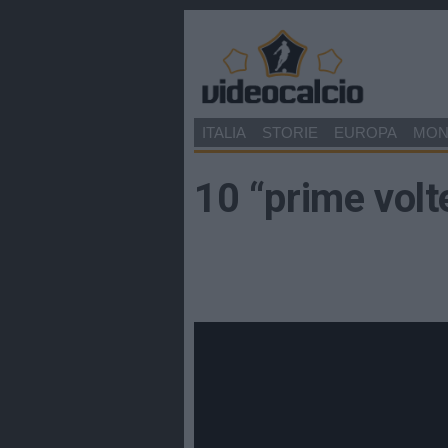
ITALIA
STORIE
EUROPA
MO
10 “prime volt