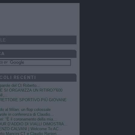
LE
CA
COLI RECENTI
e parole del Ct Roberto...
 SI ORGANIZZA UN RITIRO?”600
I,...
DIRETTORE SPORTIVO PIÙ GIOVANE
do al Milan: un flop colossale
role in conferenza di Claudio...
ri: “È il coronamento della mia...
OUR D’ADDIO DI VIALLI DIMOSTRA...
NZO CALVANI | Welcome To AC...
to Mancini CT e Claudio Ranieri...