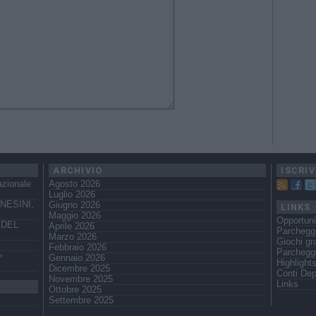
ARCHIVIO
ISCRIV
azionale
Agosto 2026
Luglio 2026
NESINI,
Giugno 2026
LINKS
Maggio 2026
Opportuni
 DEL
Aprile 2026
Parcheggi
Marzo 2026
Giochi gra
Febbraio 2026
Parchegg
️
Gennaio 2026
Highlight
Dicembre 2025
Conti Dep
Novembre 2025
Links
Ottobre 2025
Settembre 2025