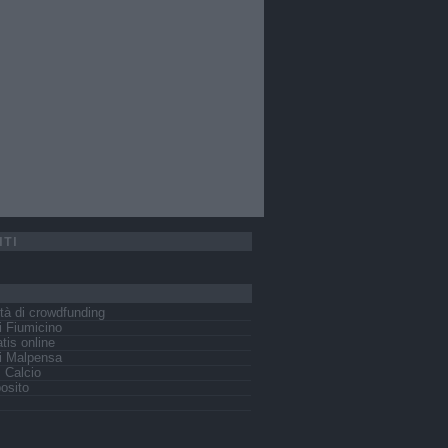
ITI
tà di crowdfunding
 Fiumicino
tis online
i Malpensa
s Calcio
osito