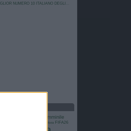
IGLIOR NUMERO 10 ITALIANO DEGLI...
S
calcio femminile
Barcellona
Brasile
Champions League
FIFA26
ns
Chelsea
Italia
Inter