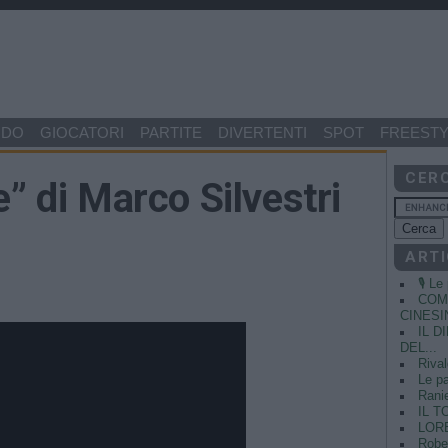
NDO
GIOCATORI
PARTITE
DIVERTENTI
SPOT
FREESTY
CER
e” di Marco Silvestri
ARTI
🎙️ L
COME
CINESIN
IL 
DEL...
Rival
Le pa
Ranie
IL T
LORE
Rober