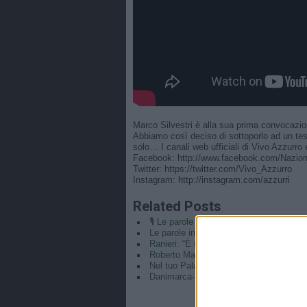
Marco Silvestri è alla sua prima convocazi
Abbiamo così deciso di sottoporlo ad un test
solo… I canali web ufficiali di Vivo Azzurro e
Facebook: http://www.facebook.com/Nazion
Twitter: https://twitter.com/Vivo_Azzurro
Instagram: http://instagram.com/azzurri
Related Posts
🎙️ Le parole del Ct Roberto Mancini 🇮
Le parole in conferenza di Claudio Ranie
Ranieri: “È il coronamento della mia car
Roberto Mancini CT e Claudio Ranieri di
Nel tuo Palazzo può entrare… 👱🏻‍♀️⚽️#
Danimarca-ITALIA 0-0 (5-4 d.c.r.) | Und