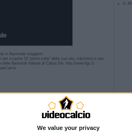
IL M
one in Nazionale maggiore.
 per scoprire 10 “prime volte” della sua vita, calcistica e non
 delle Nazionali Italiane di Calcio Siti: http://www.figc.it
aleCalcio
 #Nazionale #Azzurri
ri 🗣️ #Nazionale #Azzurri
riera” | La presentazione del Direttore Tecnico
TAG
rettore tecnico | L’annuncio di Malagò
Nazionale #Azzurre
Argentina
er 19 | Play-Off FIFA U20 World Cup 2027
Champio
--- Pubblicità ---
We value your privacy