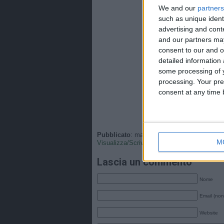
We and our
partners
such as unique ident
advertising and con
and our partners may
consent to our and o
detailed information
some processing of y
processing. Your pre
consent at any time b
Pubblicato
: martedì, 6 Ottobre 2020 - 13:4
M
Visualizza/Scrivi
•
Tags
:
Italia
,
Nazionale
.
Lascia un commento
Nome
Email (non
Website