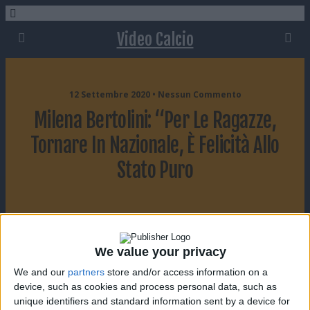
Video Calcio
12 Settembre 2020 • Nessun Commento
Milena Bertolini: “Per Le Ragazze,
Tornare In Nazionale, È Felicità Allo
Stato Puro
Condividi
Twitta
Pin
E-mail
SMS
We value your privacy
We and our
partners
store and/or access information on a
device, such as cookies and process personal data, such as
unique identifiers and standard information sent by a device for