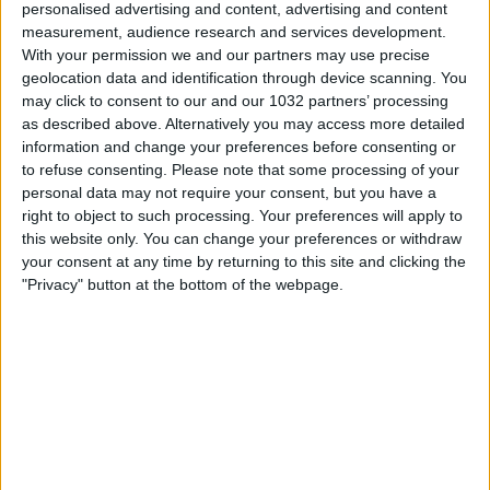
personalised advertising and content, advertising and content
measurement, audience research and services development.
With your permission we and our partners may use precise
geolocation data and identification through device scanning. You
may click to consent to our and our 1032 partners’ processing
as described above. Alternatively you may access more detailed
information and change your preferences before consenting or
to refuse consenting.
Please note that some processing of your
personal data may not require your consent, but you have a
right to object to such processing. Your preferences will apply to
this website only. You can change your preferences or withdraw
Le parole della CT azzurra nel primo raduno della
your consent at any time by returning to this site and clicking the
Nazionale femminile a Coverciano
"Privacy" button at the bottom of the webpage.
Related Posts
🎙️ Le parole del Ct Roberto Mancini 🇮🇹
#Nazionale #Azzurri
Le parole in conferenza di Claudio Ranieri 🗣️
#Nazionale #Azzurri