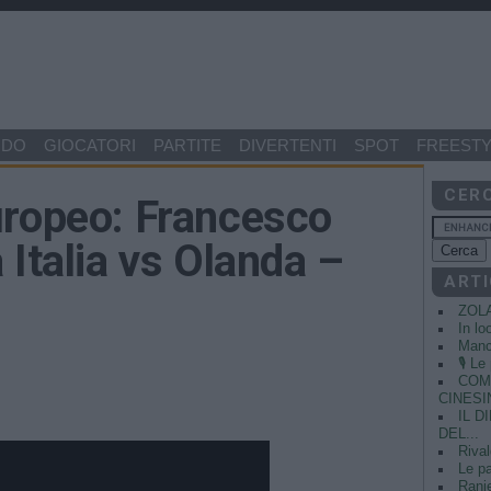
NDO
GIOCATORI
PARTITE
DIVERTENTI
SPOT
FREESTY
CER
uropeo: Francesco
 Italia vs Olanda –
ARTI
ZOL
In lo
Manci
🎙️ L
COME
CINESIN
IL 
DEL...
Rival
Le pa
Ranie