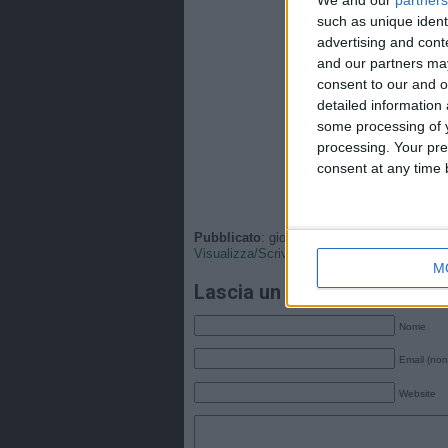
such as unique ident
advertising and con
and our partners may
consent to our and o
detailed information
some processing of y
processing. Your pre
consent at any time b
Pubblicato
: giovedì, 23 Luglio 2020 - 10:4
Visualizza/Scrivi
•
Tags
:
Italia
,
Nazionale
.
M
Lascia un commento
Nome
Email (non
Website