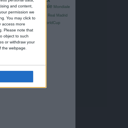
Goals
na
Milan
tus
Mondiale
tising and content,
Mondiale
Lazio
Nazionale
your permission we
poli
Real Madrid
ng. You may click to
Serie A
WorldCup
Sampdoria
ay access more
up2026
g.
Please note that
o object to such
ces or withdraw your
 of the webpage.