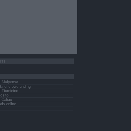
ITI
i Malpensa
tà di crowdfunding
 Fiumicino
osito
s Calcio
tis online