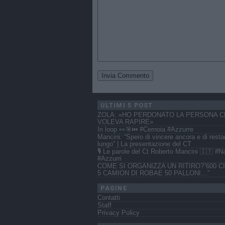
ULTIMI 5 POST
ZOLA: «HO PERDONATO LA PERSONA C
VOLEVA RAPIRE»
In loop 👀🎯⏮️ #Cernoia #Azzurre
Mancini: “Spero di vincere ancora e di resta
lungo” | La presentazione del CT
🎙️ Le parole del Ct Roberto Mancini 🇮🇹 #N
#Azzurri
COME SI ORGANIZZA UN RITIRO?”600 CI
5 CAMION DI ROBAE 50 PALLONI…”
PAGINE
Contatti
Staff
Privacy Policy