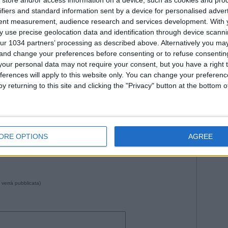
Fiorenti
Juven
ifiers and standard information sent by a device for personalised adver
tent measurement, audience research and services development.
With 
2026
Na
 use precise geolocation data and identification through device scanni
Roma
ur 1034 partners’ processing as described above. Alternatively you m
WorldC
 and change your preferences before consenting or to refuse consentin
our personal data may not require your consent, but you have a right t
ferences will apply to this website only. You can change your preferen
y returning to this site and clicking the "Privacy" button at the bottom
--- Pubblicità ---
0 da Istvan in
Nazionale
•
Commenti
: Nessun commento
ORE OPTIONS
AGREE
 verrà pubblicata)