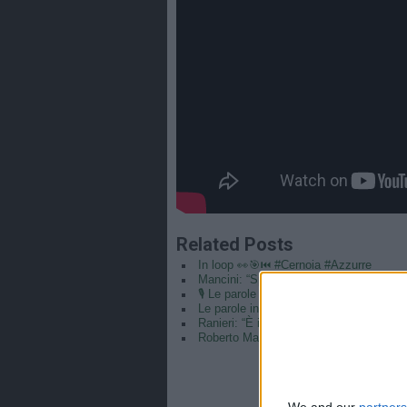
Related Posts
In loop 👀🎯⏮️ #Cernoia #Azzurre
Mancini: “Spero di vincere ancora e di r
🎙️ Le parole del Ct Roberto Mancini 🇮
Le parole in conferenza di Claudio Ranie
Ranieri: “È il coronamento della mia car
Roberto Mancini CT e Claudio Ranieri di
We and our
partners