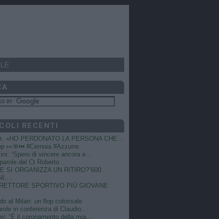
LE
CA
COLI RECENTI
A: «HO PERDONATO LA PERSONA CHE...
op 👀🎯⏮️ #Cernoia #Azzurre
ni: “Spero di vincere ancora e...
e parole del Ct Roberto...
 SI ORGANIZZA UN RITIRO?”600
I,...
DIRETTORE SPORTIVO PIÙ GIOVANE
do al Milan: un flop colossale
role in conferenza di Claudio...
ri: “È il coronamento della mia...