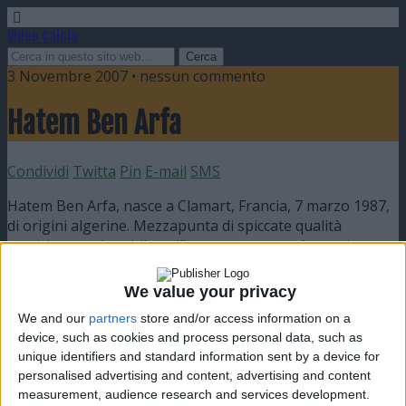
Video Calcio
3 Novembre 2007 • nessun commento
Hatem Ben Arfa
Condividi
Twitta
Pin
E-mail
SMS
Hatem Ben Arfa, nasce a Clamart, Francia, 7 marzo 1987,
di origini algerine. Mezzapunta di spiccate qualità
tecniche e molto abile nell’uno contro uno, è cresciuto
nelle giovanili del prestigioso Olympique Lyonnais ed è
diventato ben presto uno dei giovani più promettenti del
We value your privacy
calcio francese e titolare inamovibile della Francia Under
We and our
partners
store and/or access information on a
21. Il suo talento era già visibile fin da giovanissimo ma
device, such as cookies and process personal data, such as
l’esser cresciuto in questi anni affianco a calciatori del
unique identifiers and standard information sent by a device for
calibro di Florent Malouda, Juninho Pernambucano e
personalised advertising and content, advertising and content
Sidney Govou lo ha fatto maturare in pochissimo tempo.
measurement, audience research and services development.