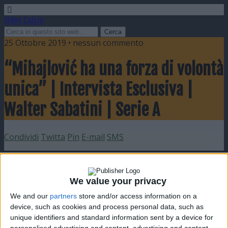
Video Calcio
25 Ottobre 2019 • nessun commento
“Mihajlović ha una forza di volontà
unica” | Intervista Esclusiva |
Walter Sabatini | Serie A
Condividi
Twitta
Pin
E-mail
SMS
We value your privacy
We and our
partners
store and/or access information on a
device, such as cookies and process personal data, such as
unique identifiers and standard information sent by a device for