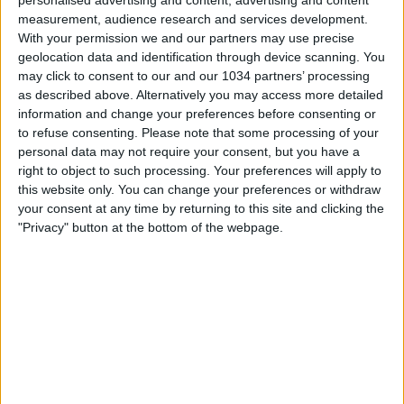
personalised advertising and content, advertising and content
measurement, audience research and services development.
With your permission we and our partners may use precise
geolocation data and identification through device scanning. You
may click to consent to our and our 1034 partners’ processing
as described above. Alternatively you may access more detailed
information and change your preferences before consenting or
to refuse consenting.
Please note that some processing of your
Intervista Esclusiva a Walter Sabatini, direttore sportivo
personal data may not require your consent, but you have a
del Bologna | Serie A This is the official channel for the
right to object to such processing. Your preferences will apply to
Serie A, providing all the latest highlights, interviews,
this website only. You can change your preferences or withdraw
news and features to keep you up to date with all things
your consent at any time by returning to this site and clicking the
Italian football.
"Privacy" button at the bottom of the webpage.
Subscribe to the channel here! https://bit.ly/2OM2Eax
Find out more about the Serie A at:
http://www.legaseriea.it/en/ Questo è il canale ufficiale
della Serie A, dove potrai avere accesso ai momenti
salienti, alle interviste, alle notizie e alle funzionalità del
momento per rimanere aggiornato sulle ultime novità del
campionato.
Iscriviti qui al canale! https://bit.ly/2OM2Eax Per maggiori