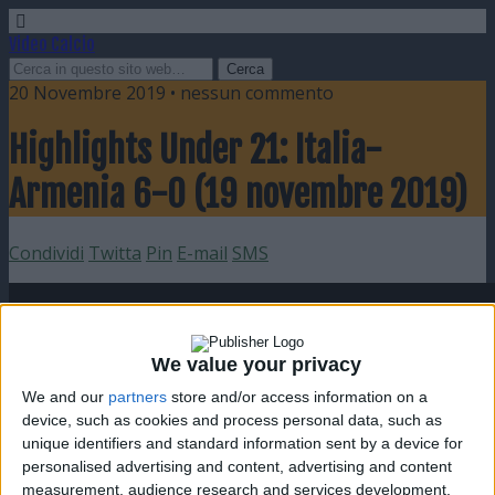
Video Calcio
20 Novembre 2019 • nessun commento
Highlights Under 21: Italia-
Armenia 6-0 (19 novembre 2019)
Condividi
Twitta
Pin
E-mail
SMS
We value your privacy
We and our
partners
store and/or access information on a
device, such as cookies and process personal data, such as
unique identifiers and standard information sent by a device for
personalised advertising and content, advertising and content
measurement, audience research and services development.