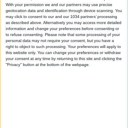
With your permission we and our partners may use precise
geolocation data and identification through device scanning. You
may click to consent to our and our 1034 partners’ processing
as described above. Alternatively you may access more detailed
information and change your preferences before consenting or
to refuse consenting.
Please note that some processing of your
A Catania gli Azzurrini di Nicolato centrano la quarta
personal data may not require your consent, but you have a
vittoria in cinque partite nel Gruppo 1 di qualificazione
right to object to such processing. Your preferences will apply to
agli Europei: doppietta di Kean e reti di Pinamonti,
this website only. You can change your preferences or withdraw
Zanellato, Scamacca e Delprato I canali web ufficiali di
your consent at any time by returning to this site and clicking the
Vivo Azzurro e delle Nazionali Italiane di Calcio Sito:
"Privacy" button at the bottom of the webpage.
http://www.figc.it
Facebook: http://www.facebook.com/NazionaleCalcio
Twitter: https://twitter.com/Vivo_Azzurro
Instagram: http://instagram.com/azzurri
Related Posts
5️⃣ gol, 5️⃣ volte Super Pippo 🎯 #Inzaghi #Azzurri
In loop 👀🎯⏮️ #Cernoia #Azzurre
Mancini: “Spero di vincere ancora e di restare a