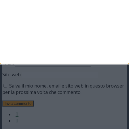
Commento
*
Nome
Email
Sito web
Salva il mio nome, email e sito web in questo browser
per la prossima volta che commento.