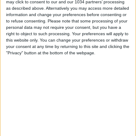
may click to consent to our and our 1034 partners’ processing
tornerà oltremanica? A voi l’ardua sentenza… 🙂
as described above. Alternatively you may access more detailed
information and change your preferences before consenting or
Related Posts
to refuse consenting.
Please note that some processing of your
personal data may not require your consent, but you have a
Debutto nuova maglia adidas | Le emozioni degli
right to object to such processing. Your preferences will apply to
Azzurrini
this website only. You can change your preferences or withdraw
Gli over 30 PAGATI di più nella storia del calcio 💵
your consent at any time by returning to this site and clicking the
#shorts
"Privacy" button at the bottom of the webpage.
Coppa d’Africa: l’Egitto batte la Nigeria
Una buona Italia stende le Far Oer 5-0
MAXI SINTESI GENOA-MILAN 1-2 | EXTENDED
HIGHLIGHTS
La storia del MONDIALE di calcio 1950
Categorie:
Generale
articolo precedente
Coppa UEFA: Fiorentina vittoria e
semifinale
articolo successivo
33a giornata: spettacolo a Torino,
derby siciliano al Palermo