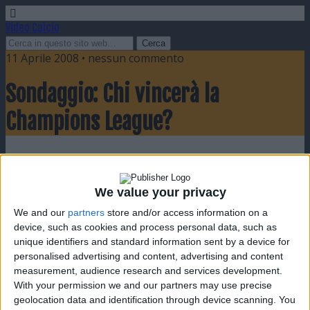
Video Calcio
11 Aprile 2008 • nessun commento
Sondaggio: Chi vincerà la
Champions League?
Condividi
Twitta
Pin
E-mail
SMS
Chiuso il sondaggio riguardante l’allenatore che guiderà
We value your privacy
l’Inter nella stagione 2008/09. Dai vostri voti emerge un
We and our
partners
store and/or access information on a
testa a testa tra Mancini e Mourinho con il primo che
device, such as cookies and process personal data, such as
recuperato molti voti nelle ultime settimane. All’attuale
unique identifiers and standard information sent by a device for
allenatore sono andati 16 voti contro i 17 del portoghese
personalised advertising and content, advertising and content
ex-Chelsea, seguono Zenga con 8, Benitez 4 e Prandelli 3.
measurement, audience research and services development.
Aperto un nuovo sondaggio sulla Champions League. Chi
With your permission we and our partners may use precise
vincerà la più importante competizione continentale?
geolocation data and identification through device scanning. You
Riuscirà il Barça a battere tre inglesi oppure la coppa