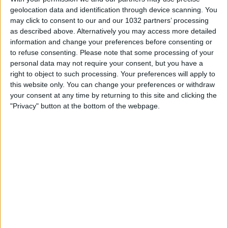
geolocation data and identification through device scanning. You
may click to consent to our and our 1032 partners’ processing
as described above. Alternatively you may access more detailed
information and change your preferences before consenting or
to refuse consenting.
Please note that some processing of your
personal data may not require your consent, but you have a
right to object to such processing. Your preferences will apply to
this website only. You can change your preferences or withdraw
your consent at any time by returning to this site and clicking the
"Privacy" button at the bottom of the webpage.
Related Posts
Serie A: Napoli – Juventus 1-1
Serie A: Juve e Napoli sempre in testa. Seguono
Lazio ed Inter.
Serie A: Juventus, Napoli e Lazio sempre a
punteggio pieno