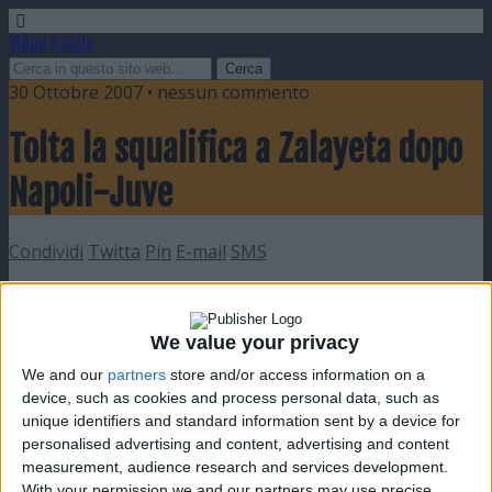
Video Calcio
30 Ottobre 2007 • nessun commento
Tolta la squalifica a Zalayeta dopo
Napoli-Juve
Condividi
Twitta
Pin
E-mail
SMS
Nuovo video trasmesso da TeleNapoli nel quale si vede la
trattenuta del difensore della Juventus che ha causato il
rigore su Zalayeta. In seguito a questo filmato il giudice
We value your privacy
sportivo ha tolto la squalifica al giocatore napoletano, il
We and our
partners
store and/or access information on a
quale precedentemente era stato squalificato per
device, such as cookies and process personal data, such as
simulazione.
unique identifiers and standard information sent by a device for
personalised advertising and content, advertising and content
measurement, audience research and services development.
With your permission we and our partners may use precise