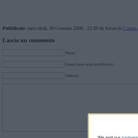
Pubblicato
: mercoledì, 30 Gennaio 2008 - 22:39 da Istvan in
Coppa d
Lascia un commento
Nome
Email (non verrà pubblicata)
Website
We and our
partners