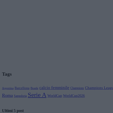
Tags
calcio femminile
Champions Leag
Barcellona
Champions
Brasile
Argentina
Serie A
Roma
WorldCup
WorldCup2026
Sampdoria
Ultimi 5 post