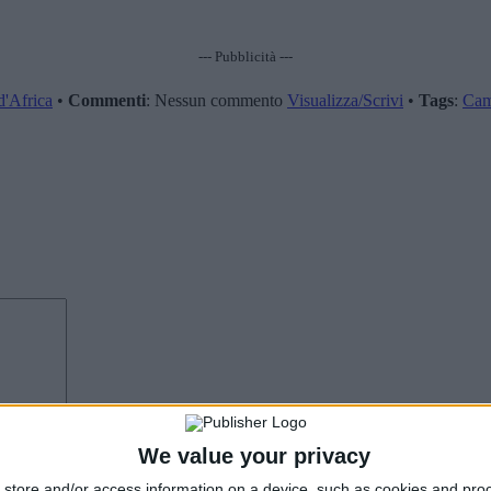
--- Pubblicità ---
'Africa
•
Commenti
: Nessun commento
Visualizza/Scrivi
•
Tags
:
Cam
We value your privacy
store and/or access information on a device, such as cookies and pro