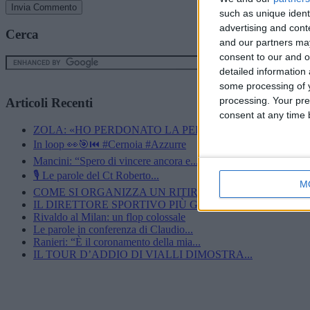
such as unique ident
advertising and con
Cerca
and our partners may
consent to our and o
detailed information
some processing of y
processing. Your pre
Articoli Recenti
consent at any time b
ZOLA: «HO PERDONATO LA PERSONA CHE...
In loop 👀🎯⏮️ #Cernoia #Azzurre
Mancini: “Spero di vincere ancora e...
🎙️ Le parole del Ct Roberto...
M
COME SI ORGANIZZA UN RITIRO?”600 CINESINI,...
IL DIRETTORE SPORTIVO PIÙ GIOVANE DEL...
Rivaldo al Milan: un flop colossale
Le parole in conferenza di Claudio...
Ranieri: “È il coronamento della mia...
IL TOUR D’ADDIO DI VIALLI DIMOSTRA...