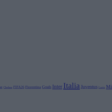
Italia
Inter
Mi
Juventus
Goals
ue
Fiorentina
FIFA26
Chelsea
Lazio