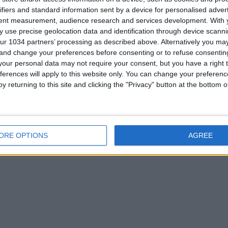
ifiers and standard information sent by a device for personalised adver
tent measurement, audience research and services development.
With 
 use precise geolocation data and identification through device scanni
ur 1034 partners’ processing as described above. Alternatively you m
 and change your preferences before consenting or to refuse consentin
our personal data may not require your consent, but you have a right t
ferences will apply to this website only. You can change your preferen
y returning to this site and clicking the "Privacy" button at the bottom
ORE OPTIONS
AGREE