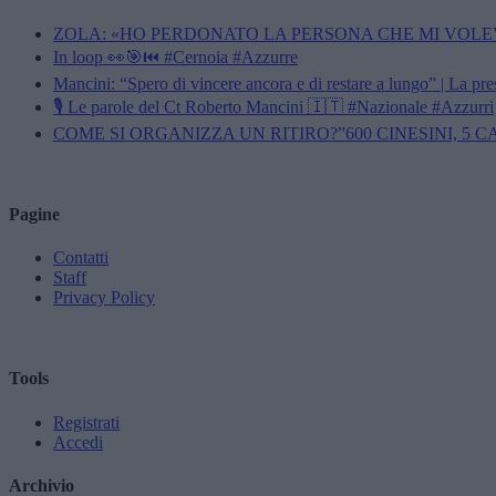
ZOLA: «HO PERDONATO LA PERSONA CHE MI VOLE
In loop 👀🎯⏮️ #Cernoia #Azzurre
Mancini: “Spero di vincere ancora e di restare a lungo” | La pr
🎙️ Le parole del Ct Roberto Mancini 🇮🇹 #Nazionale #Azzurri
COME SI ORGANIZZA UN RITIRO?”600 CINESINI, 5 
Pagine
Contatti
Staff
Privacy Policy
Tools
Registrati
Accedi
Archivio