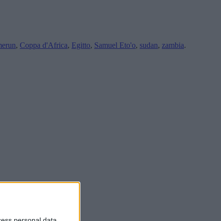
erun
,
Coppa d'Africa
,
Egitto
,
Samuel Eto'o
,
sudan
,
zambia
.
cess personal data,