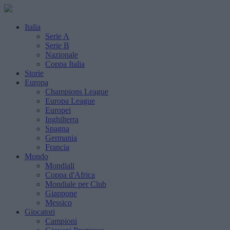
Italia
Serie A
Serie B
Nazionale
Coppa Italia
Storie
Europa
Champions League
Europa League
Europei
Inghilterra
Spagna
Germania
Francia
Mondo
Mondiali
Coppa d'Africa
Mondiale per Club
Giappone
Messico
Giocatori
Campioni