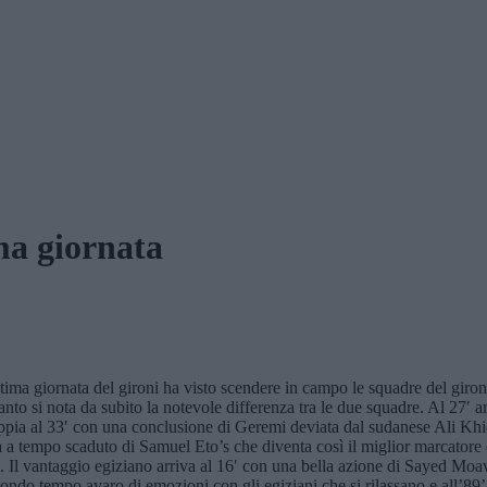
ma giornata
ima giornata del gironi ha visto scendere in campo le squadre del giron
anto si nota da subito la notevole differenza tra le due squadre. Al 27′ 
ppia al 33′ con una conclusione di Geremi deviata dal sudanese Ali Khi
a a tempo scaduto di Samuel Eto’s che diventa così il miglior marcatore 
. Il vantaggio egiziano arriva al 16′ con una bella azione di Sayed Moaw
do tempo avaro di emozioni con gli egiziani che si rilassano e all’89’ 