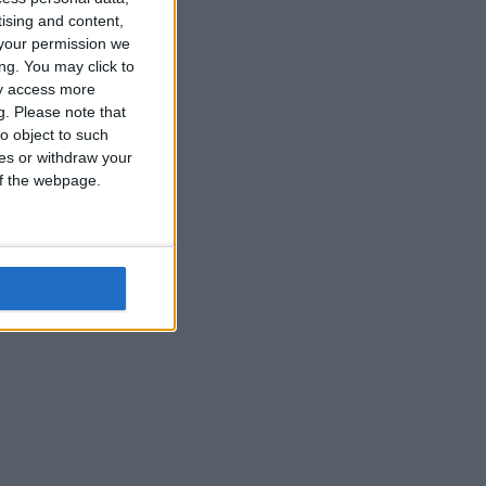
tising and content,
your permission we
ng. You may click to
ay access more
g.
Please note that
o object to such
ces or withdraw your
 of the webpage.