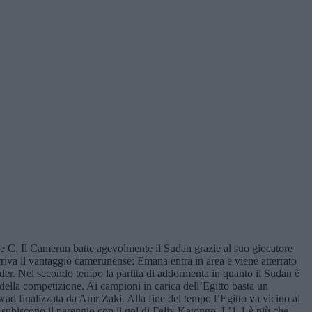
e C. Il Camerun batte agevolmente il Sudan grazie al suo giocatore
arriva il vantaggio camerunense: Emana entra in area e viene atterrato
der. Nel secondo tempo la partita di addormenta in quanto il Sudan è
della competizione. Ai campioni in carica dell’Egitto basta un
ad finalizzata da Amr Zaki. Alla fine del tempo l’Egitto va vicino al
subiscono il pareggio con il gol di Felix Katongo. L’1-1 è più che