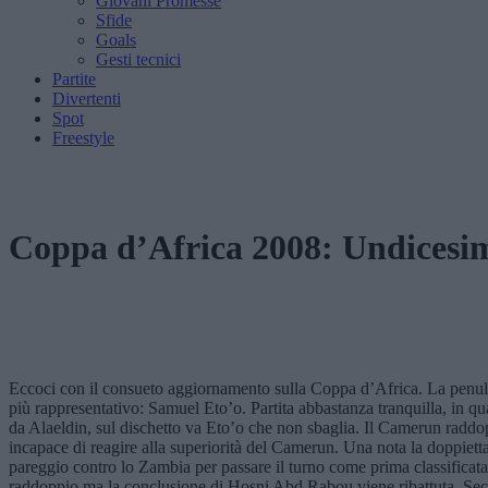
Giovani Promesse
Sfide
Goals
Gesti tecnici
Partite
Divertenti
Spot
Freestyle
Coppa d’Africa 2008: Undicesi
Eccoci con il consueto aggiornamento sulla Coppa d’Africa. La penult
più rappresentativo: Samuel Eto’o. Partita abbastanza tranquilla, in qu
da Alaeldin, sul dischetto va Eto’o che non sbaglia. Il Camerun raddo
incapace di reagire alla superiorità del Camerun. Una nota la doppiett
pareggio contro lo Zambia per passare il turno come prima classificata
raddoppio ma la conclusione di Hosni Abd Rabou viene ribattuta. Secon