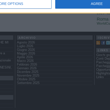
Fiorenti
ORE OPTIONS
AGREE
Juven
2026
Na
Roma
WorldC
ARCHIVIO
ISCRIV
HE MI
Agosto 2026
Luglio 2026
Giugno 2026
LINKS
re a
Maggio 2026
Giochi gra
Aprile 2026
Conti Dep
azionale
Marzo 2026
Parcheggi
Febbraio 2026
Parchegg
NESINI,
Gennaio 2026
Opportuni
Dicembre 2025
Highlight
Novembre 2025
Links
Ottobre 2025
Settembre 2025