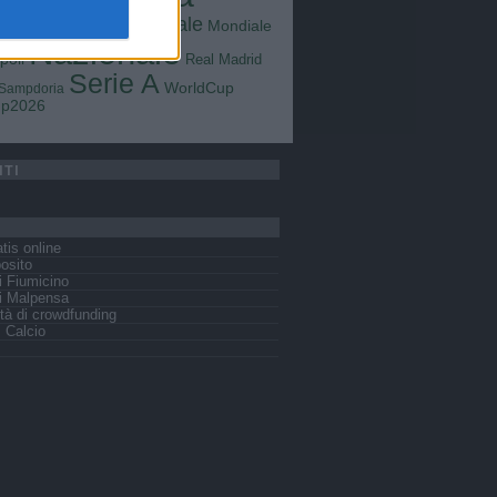
Goals
na
Milan
tus
Mondiale
Mondiale
Lazio
Nazionale
poli
Real Madrid
Serie A
WorldCup
Sampdoria
up2026
ITI
tis online
osito
 Fiumicino
i Malpensa
tà di crowdfunding
s Calcio