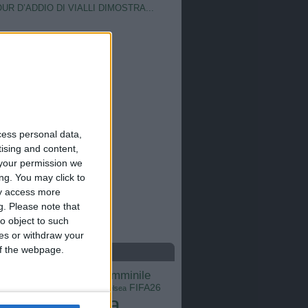
OUR D’ADDIO DI VIALLI DIMOSTRA...
cess personal data,
tising and content,
your permission we
ng. You may click to
ay access more
g.
Please note that
o object to such
ces or withdraw your
 of the webpage.
S
calcio femminile
Barcellona
Brasile
Champions League
FIFA26
ns
Chelsea
Italia
Inter