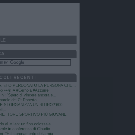
LE
CA
COLI RECENTI
A: «HO PERDONATO LA PERSONA CHE...
op 👀🎯⏮️ #Cernoia #Azzurre
ni: “Spero di vincere ancora e...
e parole del Ct Roberto...
 SI ORGANIZZA UN RITIRO?”600
I,...
DIRETTORE SPORTIVO PIÙ GIOVANE
do al Milan: un flop colossale
role in conferenza di Claudio...
ri: “È il coronamento della mia...