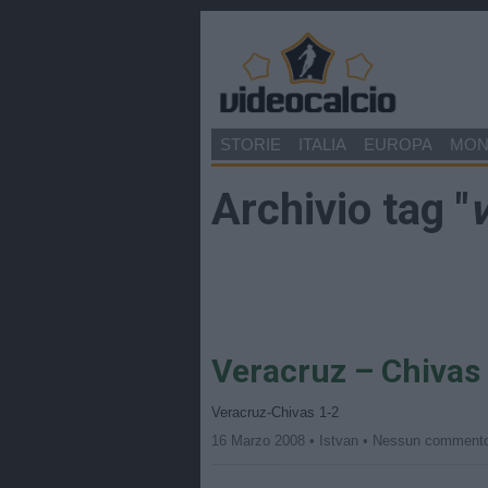
STORIE
ITALIA
EUROPA
MO
Archivio tag "
Veracruz – Chivas
Veracruz-Chivas 1-2
16 Marzo 2008 • Istvan • Nessun comment