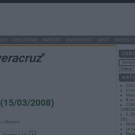
NDO
GIOCATORI
PARTITE
DIVERTENTI
SPOT
FREESTY
veracruz
"
CER
ARTI
ZOL
In lo
Manci
 (15/03/2008)
🎙️ L
COME
CINESIN
IL 
DEL...
o •
Messico
Rival
Le pa
Ranie
Pagina 1 / 1
1