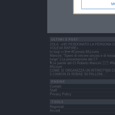
M
ULTIMI 5 POST
ZOLA: «HO PERDONATO LA PERSONA C
VOLEVA RAPIRE»
In loop 👀🎯⏮️ #Cernoia #Azzurre
Mancini: “Spero di vincere ancora e di resta
lungo” | La presentazione del CT
🎙️ Le parole del Ct Roberto Mancini 🇮🇹 #N
#Azzurri
COME SI ORGANIZZA UN RITIRO?”600 CI
5 CAMION DI ROBAE 50 PALLONI…”
PAGINE
Contatti
Staff
Privacy Policy
TOOLS
Registrati
Accedi