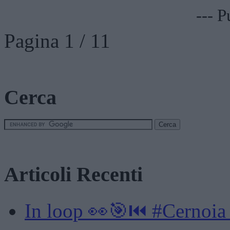
--- P
Pagina 1 / 1
1
Cerca
Articoli Recenti
In loop 👀🎯⏮️ #Cernoia