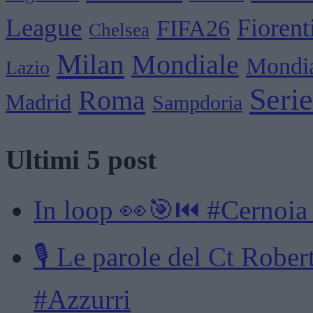
League
Fiorent
FIFA26
Chelsea
Milan
Mondiale
Mondia
Lazio
Seri
Roma
Madrid
Sampdoria
Ultimi 5 post
In loop 👀🎯⏮️ #Cernoia
🎙️ Le parole del Ct Rob
#Azzurri