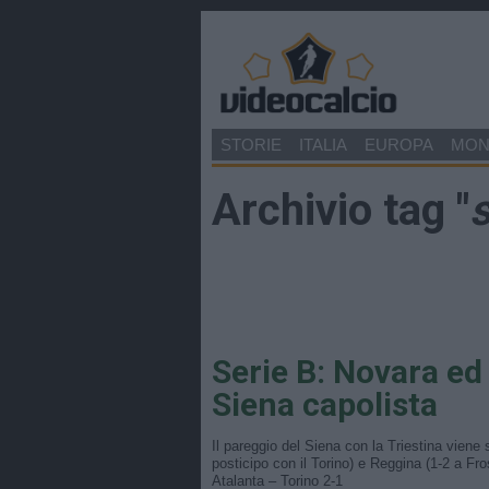
STORIE
ITALIA
EUROPA
MO
Archivio tag "
Serie B: Novara ed 
Siena capolista
Il pareggio del Siena con la Triestina viene
posticipo con il Torino) e Reggina (1-2 a Fro
Atalanta – Torino 2-1