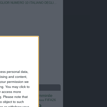
IGLIOR NUMERO 10 ITALIANO DEGLI...
cess personal data,
tising and content,
your permission we
ng. You may click to
S
ay access more
calcio femminile
Barcellona
Brasile
g.
Please note that
Champions League
FIFA26
ns
Chelsea
o object to such
Italia
Inter
ces or withdraw your