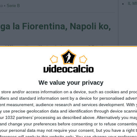
IL M
to •
Serie B
ga la Fiorentina, Napoli ko,
3 sul Milan. partita equilibrata nel primo tempo con il Catania
aggio arriva al 40′ con Kuzmanovic che su cross dalla destra di
oco più vivace con il Catania che pareggia al 15′ […]
nto •
Serie A
We value your privacy
iornata campionato serie A
store and/or access information on a device, such as cookies and pro
ifiers and standard information sent by a device for personalised adver
tent measurement, audience research and services development.
With 
ritorno. In una partita molto equilibrata vince la Sampdoria che
 use precise geolocation data and identification through device scanni
 Cassano al 44′ che sfrutta un’incertezza di Rossettini. Grande
TAG
 con Cassano, poi il passare dei minuti gli uomini di Beretta
ur 1032 partners’ processing as described above. Alternatively you m
Argentina
 and change your preferences before consenting or to refuse consentin
Champio
nto •
Serie A
our personal data may not require your consent, but you have a right t
--- Pubblicità ---
ferences will apply to this website only. You can change your preferen