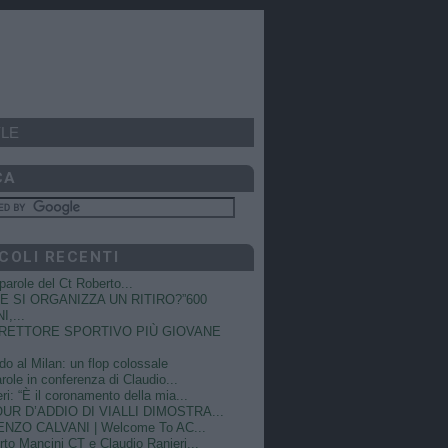
LE
CA
COLI RECENTI
e parole del Ct Roberto...
 SI ORGANIZZA UN RITIRO?”600
I,...
DIRETTORE SPORTIVO PIÙ GIOVANE
do al Milan: un flop colossale
role in conferenza di Claudio...
ri: “È il coronamento della mia...
OUR D’ADDIO DI VIALLI DIMOSTRA...
NZO CALVANI | Welcome To AC...
to Mancini CT e Claudio Ranieri...