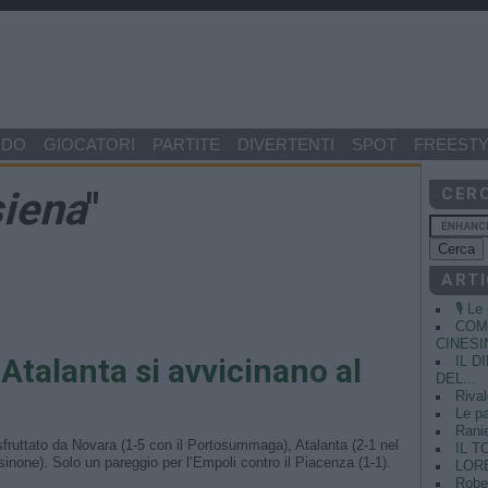
NDO
GIOCATORI
PARTITE
DIVERTENTI
SPOT
FREESTY
siena
"
CER
ARTI
🎙️ L
COME
CINESIN
Atalanta si avvicinano al
IL 
DEL...
Rival
Le pa
Ranie
 sfruttato da Novara (1-5 con il Portosummaga), Atalanta (2-1 nel
IL T
sinone). Solo un pareggio per l’Empoli contro il Piacenza (1-1).
LORE
Rober