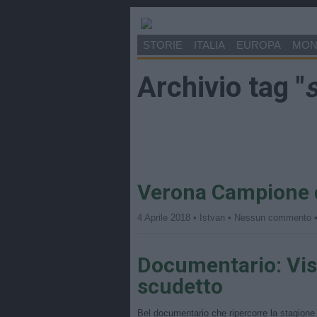
STORIE
ITALIA
EUROPA
MO
Archivio tag "
Verona Campione d
4 Aprile 2018 • Istvan • Nessun commento 
Documentario: Vist
scudetto
Bel documentario che ripercorre la stagione 