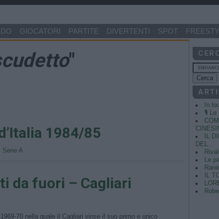
NDO
GIOCATORI
PARTITE
DIVERTENTI
SPOT
FREESTY
scudetto
"
CER
ARTI
In lo
🎙️ L
COME
’Italia 1984/85
CINESIN
IL 
DEL...
•
Serie A
Rival
Le pa
Ranie
IL T
i da fuori – Cagliari
LORE
Rober
1969-70 nella quale il Cagliari vinse il suo primo e unico