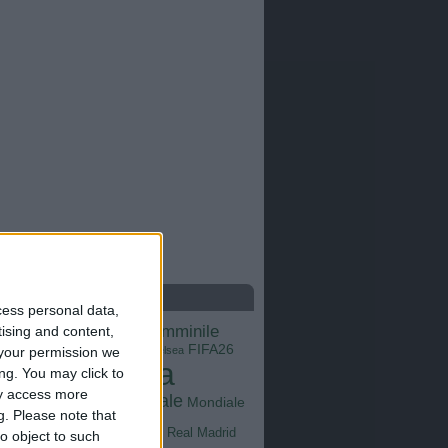
S
cess personal data,
calcio femminile
tising and content,
Barcellona
Brasile
Champions League
FIFA26
ns
your permission we
Chelsea
Italia
ng. You may click to
Inter
Goals
na
ay access more
Milan
tus
Mondiale
Mondiale
Lazio
g.
Please note that
Nazionale
poli
Real Madrid
o object to such