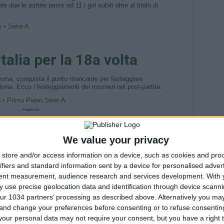
 due le partite perse ed 11 i gol subiti oltre al titolo di
o •
Serie A
alia per la 18a volta
a Roma, conquista il punto mancante per festeggiare
toria. Ecco i festeggiamenti dei rossneri nel post-partita.
o •
Primo Piano
,
Serie A
--- Pubblicità ---
We value your privacy
TAG
store and/or access information on a device, such as cookies and pro
ifiers and standard information sent by a device for personalised adver
Argentina
Champio
tent measurement, audience research and services development.
With 
 use precise geolocation data and identification through device scanni
Fiorenti
ur 1034 partners’ processing as described above. Alternatively you m
Juven
 and change your preferences before consenting or to refuse consentin
2026
Na
our personal data may not require your consent, but you have a right t