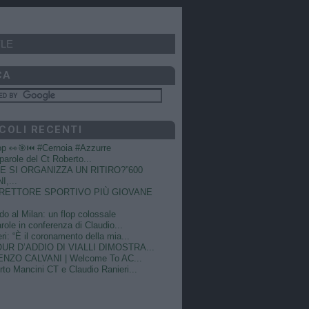
LE
CA
COLI RECENTI
op 👀🎯⏮️ #Cernoia #Azzurre
e parole del Ct Roberto...
 SI ORGANIZZA UN RITIRO?”600
I,...
DIRETTORE SPORTIVO PIÙ GIOVANE
do al Milan: un flop colossale
role in conferenza di Claudio...
ri: “È il coronamento della mia...
OUR D’ADDIO DI VIALLI DIMOSTRA...
NZO CALVANI | Welcome To AC...
to Mancini CT e Claudio Ranieri...