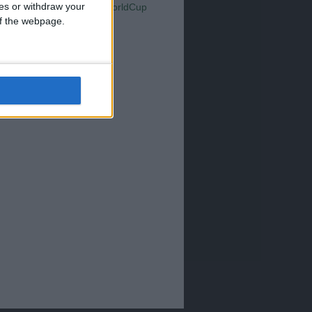
Serie A
ces or withdraw your
WorldCup
Sampdoria
up2026
 of the webpage.