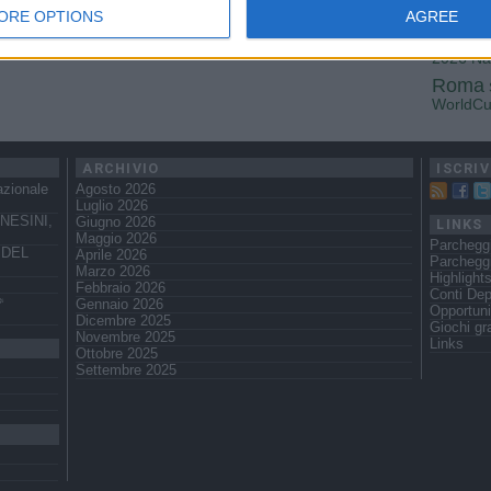
Fiorenti
ORE OPTIONS
AGREE
Juven
2026
Na
Roma
WorldC
ARCHIVIO
ISCRIV
azionale
Agosto 2026
Luglio 2026
NESINI,
Giugno 2026
LINKS
Maggio 2026
Parcheggi
 DEL
Aprile 2026
Parchegg
Marzo 2026
Highlight
Febbraio 2026
Conti Dep
️
Gennaio 2026
Opportuni
Dicembre 2025
Giochi gra
Novembre 2025
Links
Ottobre 2025
Settembre 2025