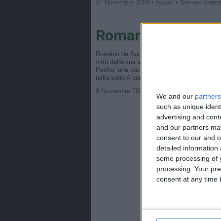
27 Novembre 2009 • Istvan • Nessun comm
Romario: i migliori
Romário de Souza Faria è nato 29 gennaio 
virtù della sua statura (166 cm), iniziò a gio
Penha, una società fondata dal padre. Nel 19
nella serie A brasiliana. […]
8 Novembre 2007 • Istvan • Nessun comme
We and our
partners
such as unique ident
advertising and con
and our partners may
consent to our and o
detailed information
some processing of y
processing. Your pre
consent at any time b