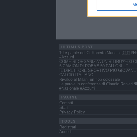
M
ULTIMI 5 POST
🎙️ Le parole del Ct Roberto Mancini 🇮🇹 #N
#Azzurri
COME SI ORGANIZZA UN RITIRO?”600 CI
5 CAMION DI ROBAE 50 PALLONI…”
IL DIRETTORE SPORTIVO PIÙ GIOVANE
CALCIO ITALIANO
Rivaldo al Milan: un flop colossale
Le parole in conferenza di Claudio Ranieri 🗣
#Nazionale #Azzurri
PAGINE
Contatti
Staff
Privacy Policy
TOOLS
Registrati
Accedi