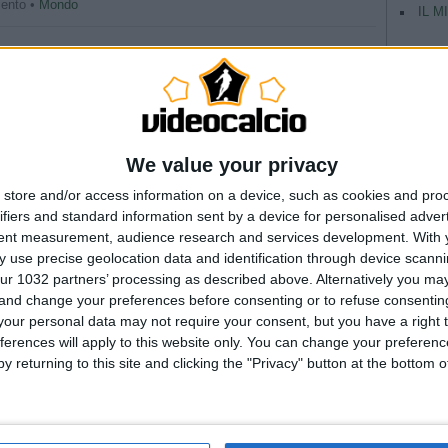
ento •
Mondo
IL M
 20 goal
1966 a Rio de Janeiro. Soprannominato Baixinho (Bassino) in
care all’età di 10 anni nella squadra dell’Estrelinha di Vila de
79 viene ingaggiato dalla squadra juniores dell’Olaria, allora
We value your privacy
nto •
Campioni
,
Goals
store and/or access information on a device, such as cookies and pro
ifiers and standard information sent by a device for personalised adver
Pagina 1 / 1
1
tent measurement, audience research and services development.
With 
 use precise geolocation data and identification through device scanni
ur 1032 partners’ processing as described above. Alternatively you m
 and change your preferences before consenting or to refuse consentin
our personal data may not require your consent, but you have a right t
ferences will apply to this website only. You can change your preferen
y returning to this site and clicking the "Privacy" button at the bottom
TAG
Argentina
Champio