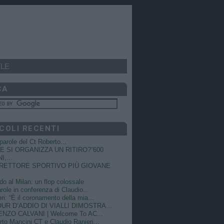
LE
CA
COLI RECENTI
e parole del Ct Roberto...
 SI ORGANIZZA UN RITIRO?”600
I,...
DIRETTORE SPORTIVO PIÙ GIOVANE
do al Milan: un flop colossale
role in conferenza di Claudio...
ri: “È il coronamento della mia...
OUR D’ADDIO DI VIALLI DIMOSTRA...
NZO CALVANI | Welcome To AC...
to Mancini CT e Claudio Ranieri...