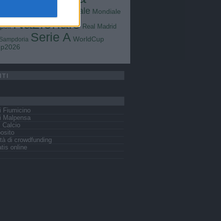
Goals
na
Milan
tus
Mondiale
Mondiale
Lazio
Nazionale
poli
Real Madrid
Serie A
WorldCup
Sampdoria
up2026
ITI
 Fiumicino
i Malpensa
s Calcio
osito
tà di crowdfunding
tis online