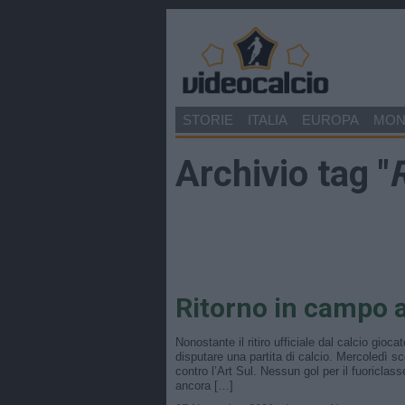
STORIE
ITALIA
EUROPA
MO
Archivio tag "
Ritorno in campo 
Nonostante il ritiro ufficiale dal calcio gioc
disputare una partita di calcio. Mercoledì sc
contro l’Art Sul. Nessun gol per il fuoriclas
ancora […]