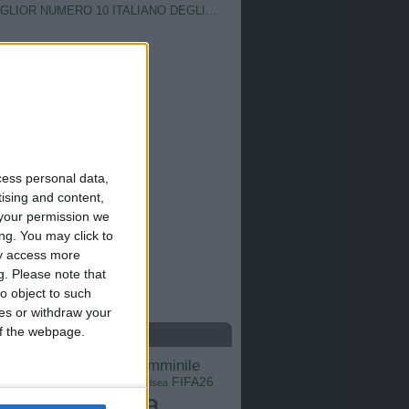
IGLIOR NUMERO 10 ITALIANO DEGLI...
cess personal data,
tising and content,
your permission we
ng. You may click to
ay access more
g.
Please note that
o object to such
ces or withdraw your
 of the webpage.
S
calcio femminile
Barcellona
Brasile
Champions League
FIFA26
ns
Chelsea
Italia
Inter