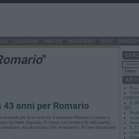
NDO
GIOCATORI
PARTITE
DIVERTENTI
SPOT
FREESTY
Romario
"
CER
ARTI
🎙️ L
COME
CINESIN
a 43 anni per Romario
IL 
DEL...
Rival
ato avvenuto più di un anno fa, il brasiliano Romario è tornato a
Le pa
orso ha infatti disputato 22 minuti con America Rj nella partita
Ranie
se brasiliano, ma alcuni lanci che nonostante i 43 anni dimostrano
IL T
LORE
Rober