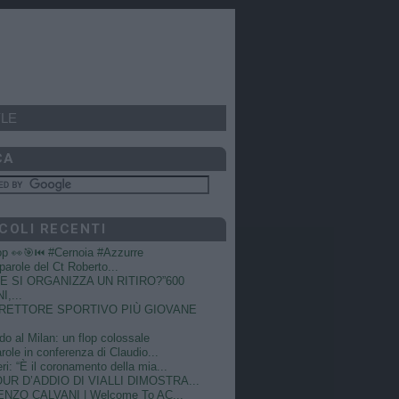
LE
CA
COLI RECENTI
op 👀🎯⏮️ #Cernoia #Azzurre
e parole del Ct Roberto...
 SI ORGANIZZA UN RITIRO?”600
I,...
DIRETTORE SPORTIVO PIÙ GIOVANE
do al Milan: un flop colossale
role in conferenza di Claudio...
ri: “È il coronamento della mia...
OUR D’ADDIO DI VIALLI DIMOSTRA...
NZO CALVANI | Welcome To AC...