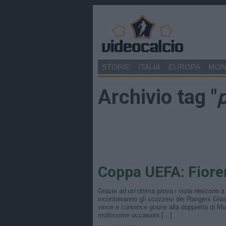
STORIE
ITALIA
EUROPA
MO
Archivio tag "
Coppa UEFA: Fioren
Grazie ad un’ottima prova i viola riescono a
incontreranno gli scozzesi dei Rangers Glas
vince e convince grazie alla doppietta di Mutu
moltissime occasioni […]