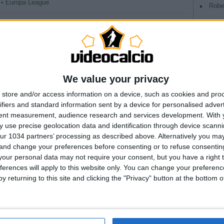
 •
Europa League
Rober
tina pari in casa
 con un PSV diposto molto bene tattica, colgono solamente un
passare in vantaggio con Adrian Mutu al 5′ della ripresa, ma dopo
con Koevermans che sfrutta un errore della difesa. Termina 1-1.
We value your privacy
•
Europa League
store and/or access information on a device, such as cookies and pro
ifiers and standard information sent by a device for personalised adver
Pagina 1 / 1
1
tent measurement, audience research and services development.
With 
 use precise geolocation data and identification through device scanni
ur 1034 partners’ processing as described above. Alternatively you m
 and change your preferences before consenting or to refuse consentin
our personal data may not require your consent, but you have a right t
ferences will apply to this website only. You can change your preferen
y returning to this site and clicking the "Privacy" button at the bottom
TAG
Argentina
Champio