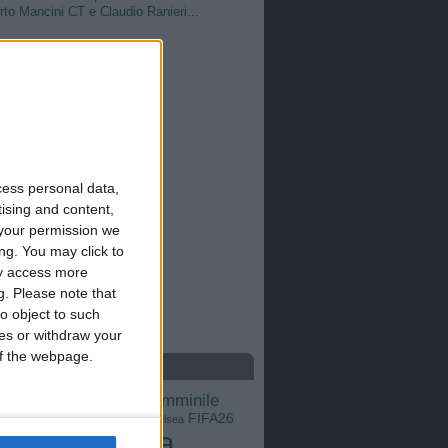
to Mancini CT e Claudio Ranieri...
cess personal data,
tising and content,
your permission we
ng. You may click to
ay access more
g.
Please note that
o object to such
ces or withdraw your
 of the webpage.
S
calcio femminile
Barcellona
Brasile
Champions League
FIFA26
ns
Chelsea
Italia
Inter