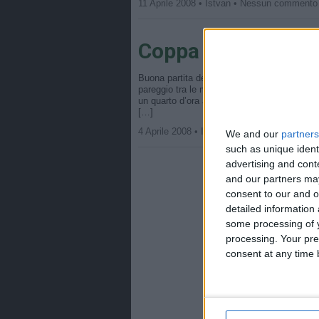
11 Aprile 2008 • Istvan • Nessun commento
Coppa UEFA: Fioren
Buona partita degli uomini di Prandelli ma,
pareggio tra le mura amcihe. Sono i viola a 
un quarto d’ora arriva il pareggio olandese 
[…]
4 Aprile 2008 • Istvan • Nessun commento 
We and our
partners
such as unique ident
advertising and con
and our partners may
consent to our and o
detailed information
some processing of y
processing. Your pre
consent at any time b