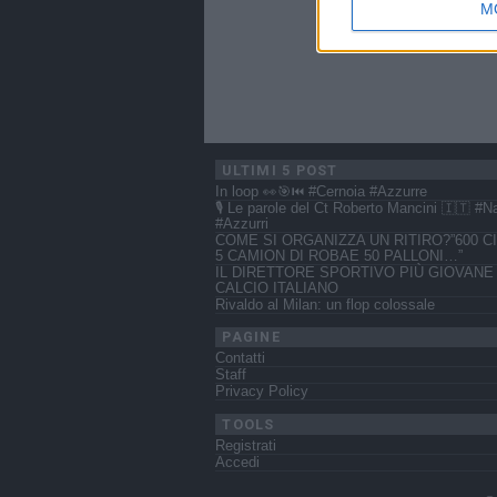
M
ULTIMI 5 POST
In loop 👀🎯⏮️ #Cernoia #Azzurre
🎙️ Le parole del Ct Roberto Mancini 🇮🇹 #N
#Azzurri
COME SI ORGANIZZA UN RITIRO?”600 CI
5 CAMION DI ROBAE 50 PALLONI…”
IL DIRETTORE SPORTIVO PIÙ GIOVANE
CALCIO ITALIANO
Rivaldo al Milan: un flop colossale
PAGINE
Contatti
Staff
Privacy Policy
TOOLS
Registrati
Accedi