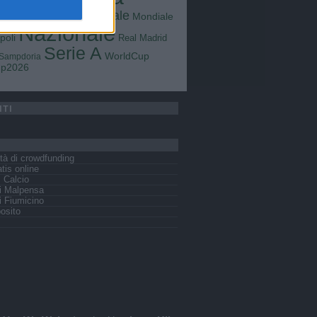
Goals
na
Milan
tus
Mondiale
Mondiale
Lazio
Nazionale
poli
Real Madrid
Serie A
WorldCup
Sampdoria
up2026
ITI
tà di crowdfunding
tis online
s Calcio
i Malpensa
 Fiumicino
osito