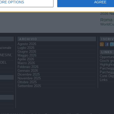
Fiorenti
ORE OPTIONS
AGREE
Juven
2026
Na
Roma
WorldC
ARCHIVIO
ISCRIV
Agosto 2026
azionale
Luglio 2026
Giugno 2026
LINKS
NESINI,
Maggio 2026
Opportuni
Aprile 2026
Giochi gra
 DEL
Marzo 2026
Highlight
Febbraio 2026
Parchegg
Gennaio 2026
Parcheggi
Dicembre 2025
Conti Dep
Novembre 2025
Links
Ottobre 2025
Settembre 2025