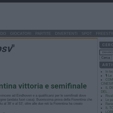
NDO
GIOCATORI
PARTITE
DIVERTENTI
SPOT
FREESTY
psv
"
CER
ARTI
In lo
🎙️ L
COME
tina vittoria e semifinale
CINESIN
IL 
DEL...
 vincere ad Eindhoven e a qualificarsi per le semifinali dove
Rival
gow (andata fuori casa). Buonissima prova della Fiorentina che
Le pa
 al 38′ e al 53′; oltre alle due reti la Fiorentina ha creato
Ranie
IL T
LORE