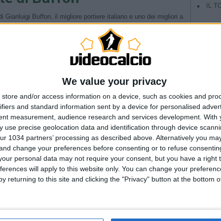
IL T
i Gianluigi Buffon, il migliore portiere italiano e uno dei migliori a
ento •
Campioni
Pagina 1 / 1
1
We value your privacy
store and/or access information on a device, such as cookies and pro
ifiers and standard information sent by a device for personalised adver
tent measurement, audience research and services development.
With 
 use precise geolocation data and identification through device scanni
ur 1034 partners’ processing as described above. Alternatively you m
 and change your preferences before consenting or to refuse consentin
our personal data may not require your consent, but you have a right t
ferences will apply to this website only. You can change your preferen
y returning to this site and clicking the "Privacy" button at the bottom
TAG
Argentina
Champio