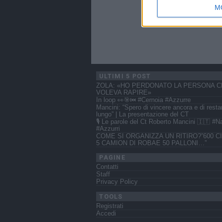
M
ULTIMI 5 POST
ZOLA: «HO PERDONATO LA PERSONA C
VOLEVA RAPIRE»
In loop 👀🎯⏮️ #Cernoia #Azzurre
Mancini: “Spero di vincere ancora e di resta
lungo” | La presentazione del CT
🎙️ Le parole del Ct Roberto Mancini 🇮🇹 #N
#Azzurri
COME SI ORGANIZZA UN RITIRO?”600 CI
5 CAMION DI ROBAE 50 PALLONI…”
PAGINE
Contatti
Staff
Privacy Policy
TOOLS
Registrati
Accedi