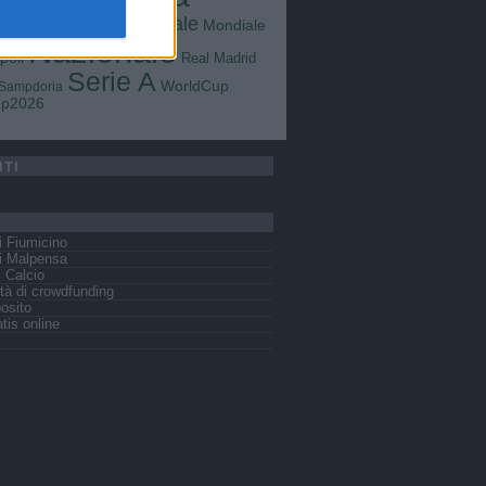
Goals
na
Milan
tus
Mondiale
Mondiale
Lazio
Nazionale
poli
Real Madrid
Serie A
WorldCup
Sampdoria
up2026
ITI
 Fiumicino
i Malpensa
s Calcio
tà di crowdfunding
osito
tis online