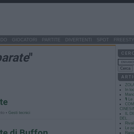
NDO
GIOCATORI
PARTITE
DIVERTENTI
SPOT
FREESTY
parate
"
CER
ARTI
ZOL
In lo
Manci
te
🎙️ L
COME
CINESIN
nto •
Gesti tecnici
IL 
DEL...
Rival
Le pa
ate di Buffon
Ranie