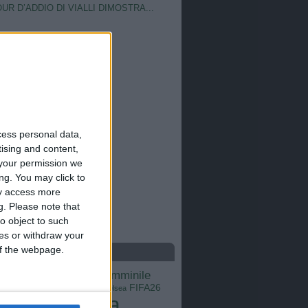
OUR D’ADDIO DI VIALLI DIMOSTRA...
cess personal data,
tising and content,
your permission we
ng. You may click to
ay access more
g.
Please note that
o object to such
ces or withdraw your
 of the webpage.
S
calcio femminile
Barcellona
Brasile
Champions League
FIFA26
ns
Chelsea
Italia
Inter