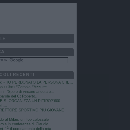
LE
CA
COLI RECENTI
A: «HO PERDONATO LA PERSONA CHE...
op 👀🎯⏮️ #Cernoia #Azzurre
ni: “Spero di vincere ancora e...
e parole del Ct Roberto...
 SI ORGANIZZA UN RITIRO?”600
I,...
DIRETTORE SPORTIVO PIÙ GIOVANE
do al Milan: un flop colossale
role in conferenza di Claudio...
ri: “È il coronamento della mia...