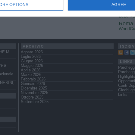
Fiorenti
ORE OPTIONS
AGREE
Juven
2026
Na
Roma
WorldC
ARCHIVIO
ISCRIV
HE MI
Agosto 2026
Luglio 2026
Giugno 2026
LINKS
re a
Maggio 2026
Parcheggi
Aprile 2026
Parchegg
azionale
Marzo 2026
Highlight
Febbraio 2026
Opportuni
NESINI,
Gennaio 2026
Conti Dep
Dicembre 2025
Giochi gra
Novembre 2025
Links
Ottobre 2025
Settembre 2025