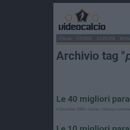
ITALIA
STORIE
EUROPA
MO
Archivio tag "
Le 40 migliori para
4 Dicembre 2009 • Istvan • Nessun comme
Le 10 migliori par