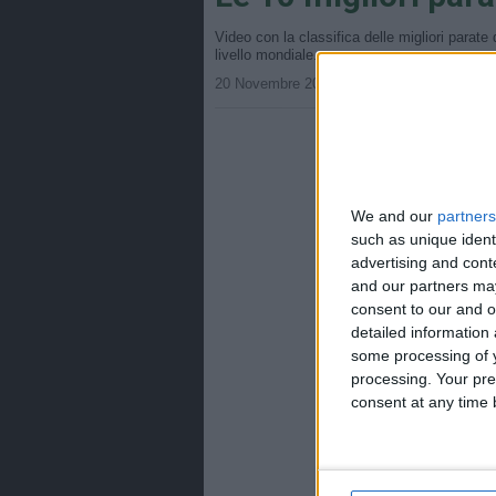
Video con la classifica delle migliori parate d
livello mondiale.
20 Novembre 2007 • Istvan • Nessun comm
We and our
partners
such as unique ident
advertising and con
and our partners may
consent to our and o
detailed information
some processing of y
processing. Your pre
consent at any time b