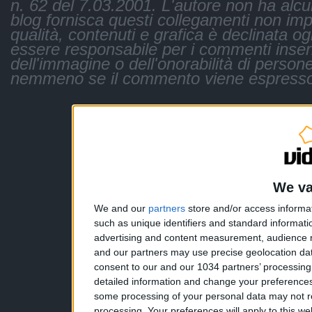
n. 62 del 7.03.2001. L'autore non ha alcuna 
blog fornisca questi collegamenti non impli
qualità, contenuti e grafica è declinata og
essere responsabile per i commenti inseri
dell'immagine o dell'onorabilità di persone
nemmeno se il commento viene espresso
We va
We and our
partners
store and/or access informa
such as unique identifiers and standard informati
advertising and content measurement, audience 
and our partners may use precise geolocation dat
consent to our and our 1034 partners’ processin
detailed information and change your preferences
some processing of your personal data may not re
processing. Your preferences will apply to this w