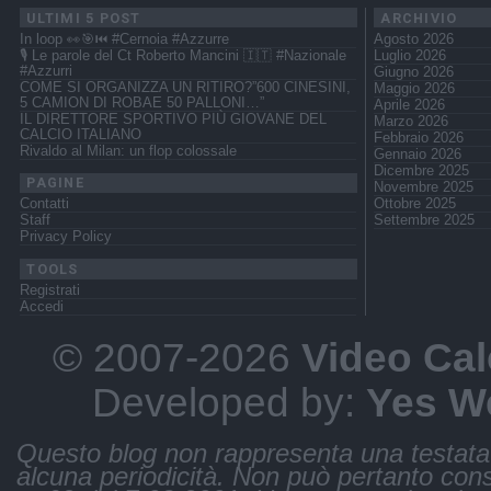
ULTIMI 5 POST
ARCHIVIO
In loop 👀🎯⏮️ #Cernoia #Azzurre
Agosto 2026
🎙️ Le parole del Ct Roberto Mancini 🇮🇹 #Nazionale
Luglio 2026
#Azzurri
Giugno 2026
COME SI ORGANIZZA UN RITIRO?”600 CINESINI,
Maggio 2026
5 CAMION DI ROBAE 50 PALLONI…”
Aprile 2026
IL DIRETTORE SPORTIVO PIÙ GIOVANE DEL
Marzo 2026
CALCIO ITALIANO
Febbraio 2026
Rivaldo al Milan: un flop colossale
Gennaio 2026
Dicembre 2025
PAGINE
Novembre 2025
Ottobre 2025
Contatti
Settembre 2025
Staff
Privacy Policy
TOOLS
Registrati
Accedi
© 2007-2026
Video Cal
Developed by:
Yes W
Questo blog non rappresenta una testata 
alcuna periodicità. Non può pertanto consi