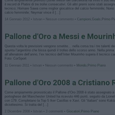
Come ampiamente previsto Lionel Messi del Barcellona ha vinto il suo ter
il record di Platini di tre trofei consecutivi. Gli altri premi sono stati ass
tecnico; Homare Sawa come miglior giocatrice del calcio femminile; Norio
calcio femminile; Neymar vince il […]
14 Gennaio 2012 • Istvan • Nessun commento •
Campioni
,
Goals
,
Primo Pi
Pallone d’Oro a Messi e Mourin
Questa volta le previsioni vengono smetite… nella corsa tra i tre talenti de
spunta l’argentino che bissa quindi il trofeo dello scorso anno. Nella prima
all’allenatore dell’anno, l’ex tecnico dell’Inter Mourinho supera il tecnic
Foto: CorSport
11 Gennaio 2011 • Istvan • Nessun commento •
Mondo
,
Primo Piano
Pallone d’Oro 2008 a Cristiano
Come ampiamente pronosticato il Pallone d’Oro 2008 è stato assegnato a C
portoghese del Manchester United ha ricevuto 446 punti, seguito da Lione
con 179. Completano la Top 5 Iker Casillas e Xavi. Gli “italiani” sono Kak
diciottesimo. Si tratta del […]
2 Dicembre 2008 • Istvan • 3 commenti •
Giocatori
,
Primo Piano