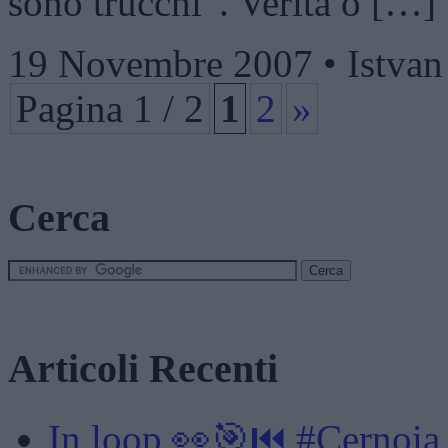
sono trucchi”. Verità o […]
19 Novembre 2007 • Istva
Pagina 1 / 2
1
2
»
Cerca
Articoli Recenti
In loop 👀🎯⏮️ #Cernoia