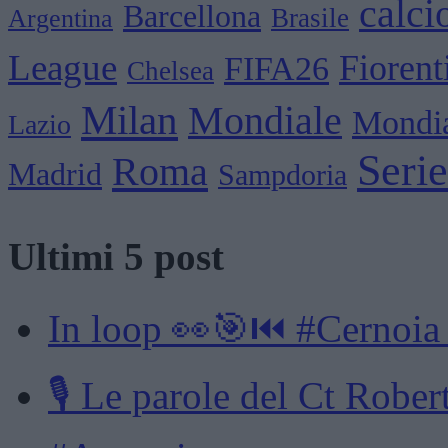
calci
Barcellona
Brasile
Argentina
League
Fiorent
FIFA26
Chelsea
Milan
Mondiale
Mondia
Lazio
Seri
Roma
Madrid
Sampdoria
Ultimi 5 post
In loop 👀🎯⏮️ #Cernoia
🎙️ Le parole del Ct Rob