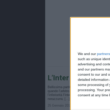
We and our
partners
such as unique ident
advertising and con
and our partners may
consent to our and o
L’Inter vince il der
detailed information
some processing of y
Bellissima partita a San Siro con l’Inter in va
processing. Your pre
quando l’arbitro Rocchi espelle l’olandese S
consent at any time b
l’inferiorità l’Inter cerca il raddoppio. Nella
nerazzurra. […]
25 Gennaio 2010 • Istvan • Nessun comme