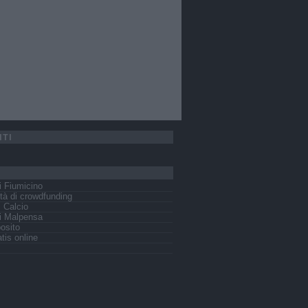
ITI
 Fiumicino
tà di crowdfunding
s Calcio
i Malpensa
osito
tis online