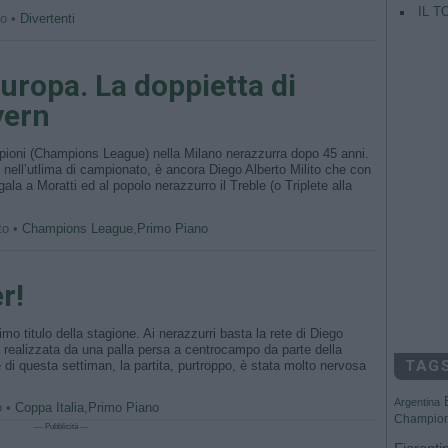
IL T
to •
Divertenti
uropa. La doppietta di
yern
mpioni (Champions League) nella Milano nerazzurra dopo 45 anni.
e nell’utlima di campionato, è ancora Diego Alberto Milito che con
la a Moratti ed al popolo nerazzurro il Treble (o Triplete alla
to •
Champions League
,
Primo Piano
r!
imo titulo della stagione. Ai nerazzurri basta la rete di Diego
ta realizzata da una palla persa a centrocampo da parte della
TAG
 questa settiman, la partita, purtroppo, è stata molto nervosa
Argentina
o •
Coppa Italia
,
Primo Piano
Champio
--- Pubblicità ---