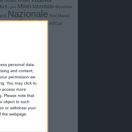
Goals
na
Milan
tus
Mondiale
Mondiale
Lazio
Nazionale
poli
Real Madrid
Serie A
WorldCup
Sampdoria
up2026
cess personal data,
tising and content,
your permission we
ng. You may click to
ay access more
g.
Please note that
o object to such
ces or withdraw your
 of the webpage.