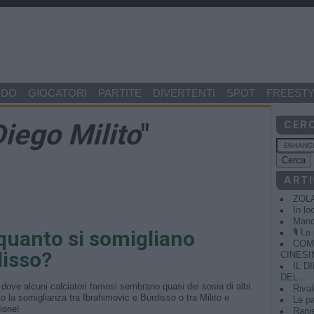
NDO
GIOCATORI
PARTITE
DIVERTENTI
SPOT
FREESTY
Diego Milito
"
CER
ARTI
ZOL
In lo
Manci
 quanto si somigliano
🎙️ L
COME
disso?
CINESIN
IL 
DEL...
dove alcuni calciatori famosi sembrano quasi dei sosia di altri
Rival
ato la somiglianza tra Ibrahimovic e Burdisso o tra Milito e
Le pa
ione!
Ranie