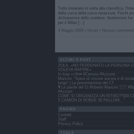
Tutto inviariato in vetta alla classifica, l’In
della curva della curva nerazzura. Fischi pro
dichiarazioni dello svedese. Ibrahimovic ha “z
per il Milan […]
4 Maggio 2009 • Istvan • Nessun comment
ULTIMI 5 POST
ZOLA: «HO PERDONATO LA PERSONA C
VOLEVA RAPIRE»
In loop 👀🎯⏮️ #Cernoia #Azzurre
Mancini: “Spero di vincere ancora e di resta
lungo” | La presentazione del CT
🎙️ Le parole del Ct Roberto Mancini 🇮🇹 #N
#Azzurri
COME SI ORGANIZZA UN RITIRO?”600 CI
5 CAMION DI ROBAE 50 PALLONI…”
PAGINE
Contatti
Staff
Privacy Policy
TOOLS