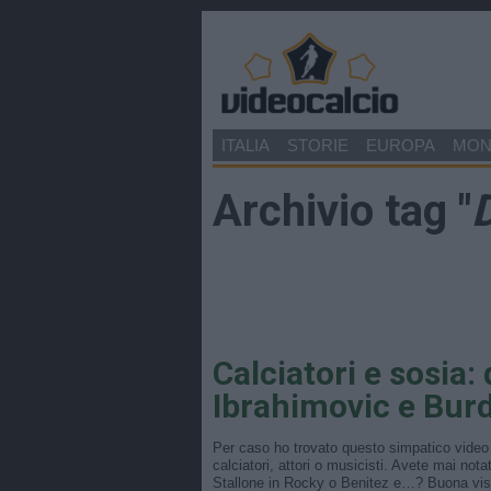
ITALIA
STORIE
EUROPA
MO
Archivio tag "
Calciatori e sosia:
Ibrahimovic e Bur
Per caso ho trovato questo simpatico video 
calciatori, attori o musicisti. Avete mai not
Stallone in Rocky o Benitez e…? Buona vis