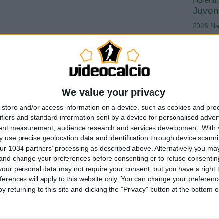
Fiorenti
Juven
2026
Na
Roma
WorldC
We value your privacy
store and/or access information on a device, such as cookies and pro
ifiers and standard information sent by a device for personalised adver
--- Pubblicità ---
tent measurement, audience research and services development.
With 
 use precise geolocation data and identification through device scanni
ur 1034 partners’ processing as described above. Alternatively you m
by. Ora +9 sul Milan.
 and change your preferences before consenting or to refuse consentin
our personal data may not require your consent, but you have a right t
ntaggio già al 10′ grazie a Milito. I nerazzurri restano in 10 al 26′
ferences will apply to this website only. You can change your preferen
neijder per proteste (per un giallo dubbio a Lucio). Nonostante
y returning to this site and clicking the "Privacy" button at the bottom
 ripresa il Milan parte meglio ma si scontra con la difesa
nto •
Primo Piano
,
Serie A