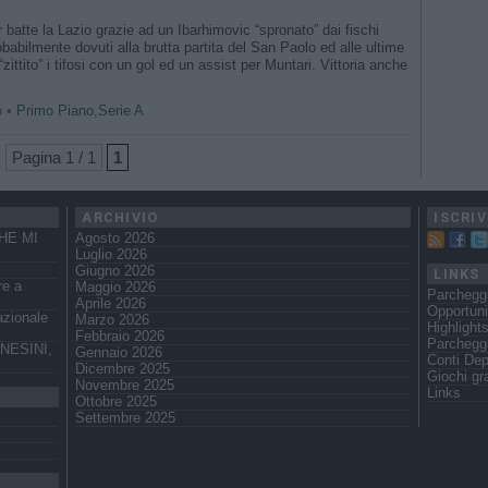
ter batte la Lazio grazie ad un Ibarhimovic “spronato” dai fischi
babilmente dovuti alla brutta partita del San Paolo ed alle ultime
ittito” i tifosi con un gol ed un assist per Muntari. Vittoria anche
o •
Primo Piano
,
Serie A
Pagina 1 / 1
1
ARCHIVIO
ISCRIV
HE MI
Agosto 2026
Luglio 2026
Giugno 2026
LINKS
re a
Maggio 2026
Parcheggi
Aprile 2026
Opportuni
azionale
Marzo 2026
Highlight
Febbraio 2026
Parchegg
NESINI,
Gennaio 2026
Conti Dep
Dicembre 2025
Giochi gra
Novembre 2025
Links
Ottobre 2025
Settembre 2025