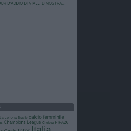
OUR D’ADDIO DI VIALLI DIMOSTRA...
S
calcio femminile
Barcellona
Brasile
Champions League
FIFA26
ns
Chelsea
Italia
Inter