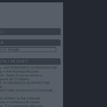
LE
CA
COLI RECENTI
A: «HO PERDONATO LA PERSONA CHE...
op 👀🎯⏮️ #Cernoia #Azzurre
ni: “Spero di vincere ancora e...
e parole del Ct Roberto...
 SI ORGANIZZA UN RITIRO?”600
I,...
DIRETTORE SPORTIVO PIÙ GIOVANE
do al Milan: un flop colossale
role in conferenza di Claudio...
ri: “È il coronamento della mia...