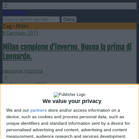
Video Calcio
Tag › Milan
8 Gennaio 2011
Milan campione d’inverno. Buona la prima di
Leonardo.
nessuna risposta
16 Novembre 2010
Al Milan il derby di Milano. La Lazio si
We value your privacy
mantiene a -1
We and our
partners
store and/or access information on a
device, such as cookies and process personal data, such as
nessuna risposta
unique identifiers and standard information sent by a device for
personalised advertising and content, advertising and content
11 Novembre 2010
measurement, audience research and services development.