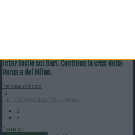
27 Settembre 2010
Inter sconfitta dalla Roma. Bene Milan e Juve.
nessuna risposta
23 Settembre 2010
Inter facile col Bari. Continua la crisi della
Roma e del Milan.
nessuna risposta
Carica altre con tag come questo…
Torna su