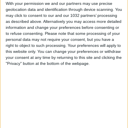
With your permission we and our partners may use precise
Si muove la classifica con il Milan che
geolocation data and identification through device scanning. You
may click to consent to our and our 1032 partners’ processing
sorpassa tutti
as described above. Alternatively you may access more detailed
information and change your preferences before consenting or
nessuna risposta
to refuse consenting.
Please note that some processing of your
personal data may not require your consent, but you have a
4 Novembre 2010
right to object to such processing. Your preferences will apply to
this website only. You can change your preferences or withdraw
Il Milan di Inzaghi sfiora l’impresa Real ma
your consent at any time by returning to this site and clicking the
"Privacy" button at the bottom of the webpage.
termina 2-2
nessuna risposta
31 Ottobre 2010
Quagliarella-Del Piero regalano 3 punti alla
Juve. Roma ed Inter ok.
nessuna risposta