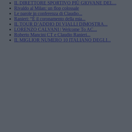
IL DIRETTORE SPORTIVO PIÙ GIOVANE DEL...
Rivaldo al Milan: un flop colossale
Le parole in conferenza di Claudio...
Ranieri: “È il coronamento della mia...
IL TOUR D’ADDIO DI VIALLI DIMOSTRA...
LORENZO CALVANI | Welcome To AC...
Roberto Mancini CT e Claudio Ranieri...
IL MIGLIOR NUMERO 10 ITALIANO DEGLI...