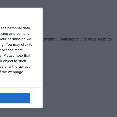
cess personal data,
tising and content,
 Liverpool contro l’Everton, mentre il Manchester City viene sconfitto
your permission we
ng. You may click to
ay access more
g.
Please note that
o object to such
ces or withdraw your
 of the webpage.