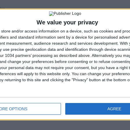
ley.
We value your privacy
ncini sconfitto
store and/or access information on a device, such as cookies and pro
ifiers and standard information sent by a device for personalised adver
. Il Manchester United rifila 5 gol al Portsmouth. Vittoria anche per il
tent measurement, audience research and services development.
With 
hester City 2-1 Liverpool – Everton 1-0
 use precise geolocation data and identification through device scanni
ur 1034 partners’ processing as described above. Alternatively you m
 and change your preferences before consenting or to refuse consentin
our personal data may not require your consent, but you have a right t
ferences will apply to this website only. You can change your preferen
y returning to this site and clicking the "Privacy" button at the bottom
ORE OPTIONS
AGREE