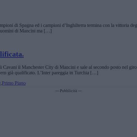
ioni di Spagna ed i campioni d’Inghilterra termina con la vittoria degl
li uomini di Mancini ma […]
ificata.
 Cavani il Manchester City di Mancini e sale al secondo posto nel giron
yern già qualificato. L’Inter pareggia in Turchia […]
e
,
Primo Piano
--- Pubblicità ---