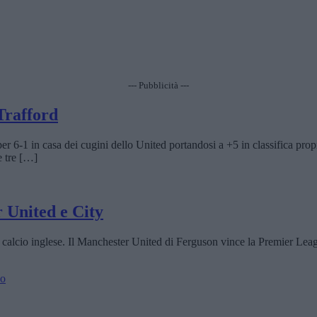
--- Pubblicità ---
Trafford
r 6-1 in casa dei cugini dello United portandosi a +5 in classifica prop
re tre […]
 United e City
l calcio inglese. Il Manchester United di Ferguson vince la Premier Leag
no