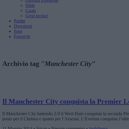
Giovani Promesse
Sfide
Goals
Gesti tecnici
Partite
Divertenti
Spot
Freestyle
Archivio tag "
Manchester City
"
Il Manchester City conquista la Premier 
Il Manchester City battendo 2-0 il West Ham conquista la seconda Prem
posto per il Chelsea e quarto per l’Arsenal. L’Everton conquista l’ulti
11 Maggio 2014 • Istvan • Nessun commento •
Inghilterra