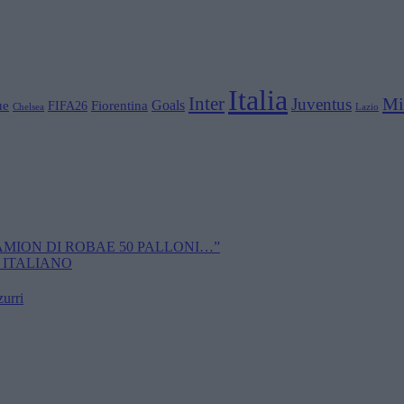
Italia
Inter
Mi
Juventus
Goals
ue
Fiorentina
FIFA26
Chelsea
Lazio
CAMION DI ROBAE 50 PALLONI…”
 ITALIANO
zurri