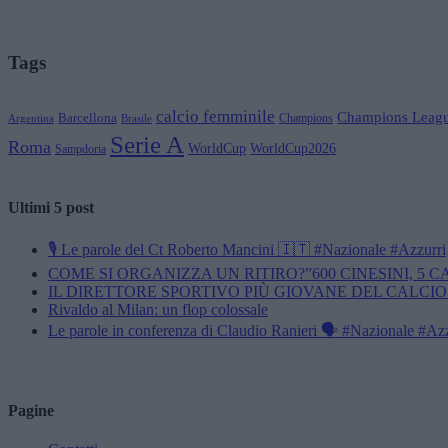
Tags
calcio femminile
Champions Leag
Barcellona
Champions
Brasile
Argentina
Serie A
Roma
WorldCup
WorldCup2026
Sampdoria
Ultimi 5 post
🎙️ Le parole del Ct Roberto Mancini 🇮🇹 #Nazionale #Azzurri
COME SI ORGANIZZA UN RITIRO?”600 CINESINI, 5 
IL DIRETTORE SPORTIVO PIÙ GIOVANE DEL CALCIO
Rivaldo al Milan: un flop colossale
Le parole in conferenza di Claudio Ranieri 🗣️ #Nazionale #Az
Pagine