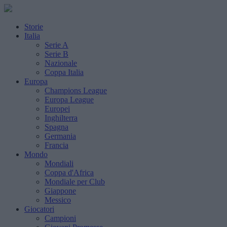
Storie
Italia
Serie A
Serie B
Nazionale
Coppa Italia
Europa
Champions League
Europa League
Europei
Inghilterra
Spagna
Germania
Francia
Mondo
Mondiali
Coppa d'Africa
Mondiale per Club
Giappone
Messico
Giocatori
Campioni