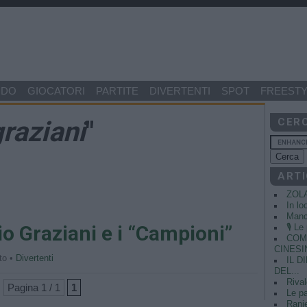
NDO
GIOCATORI
PARTITE
DIVERTENTI
SPOT
FREESTY
raziani
"
CER
ARTI
ZOL
In lo
Manci
io Graziani e i “Campioni”
🎙️ L
COME
CINESIN
to •
Divertenti
IL 
DEL...
Rival
Pagina 1 / 1
1
Le pa
Ranie