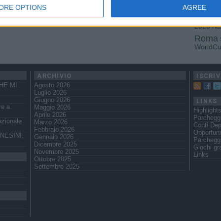
Fiorenti
ORE OPTIONS
AGREE
Juven
2026
Na
Roma
WorldC
ARCHIVIO
ISCRIV
HE MI
Agosto 2026
Luglio 2026
Giugno 2026
LINKS
re a
Maggio 2026
Highlight
Aprile 2026
Parchegg
azionale
Marzo 2026
Conti Dep
Febbraio 2026
Opportuni
NESINI,
Gennaio 2026
Parcheggi
Dicembre 2025
Giochi gra
Novembre 2025
Links
Ottobre 2025
Settembre 2025