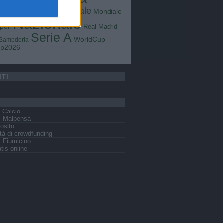
Goals
na
Milan
tus
Mondiale
Mondiale
Lazio
Nazionale
poli
Real Madrid
Serie A
WorldCup
Sampdoria
up2026
ITI
s Calcio
i Malpensa
osito
tà di crowdfunding
 Fiumicino
tis online