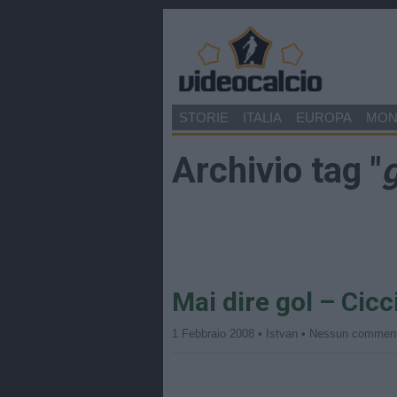
STORIE
ITALIA
EUROPA
MO
Archivio tag "
g
Mai dire gol – Cicc
1 Febbraio 2008 • Istvan • Nessun commen