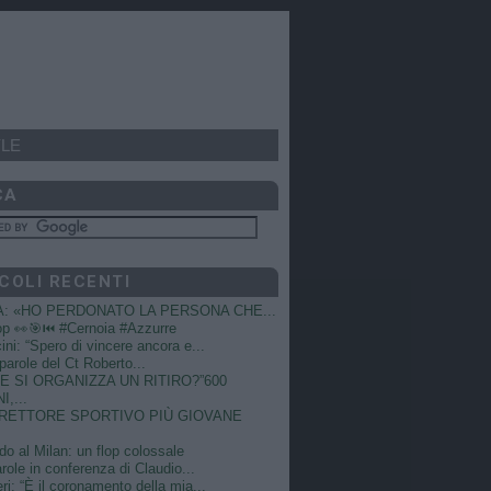
LE
CA
COLI RECENTI
A: «HO PERDONATO LA PERSONA CHE...
op 👀🎯⏮️ #Cernoia #Azzurre
ni: “Spero di vincere ancora e...
e parole del Ct Roberto...
 SI ORGANIZZA UN RITIRO?”600
I,...
DIRETTORE SPORTIVO PIÙ GIOVANE
do al Milan: un flop colossale
role in conferenza di Claudio...
ri: “È il coronamento della mia...