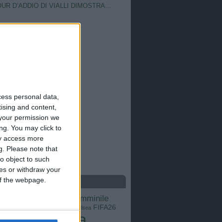
OUR D’ADDIO DI VIALLI DIMOSTRA...
cess personal data,
tising and content,
your permission we
ng. You may click to
ay access more
g.
Please note that
o object to such
ces or withdraw your
 of the webpage.
S
calcio femminile
Barcellona
Brasile
Champions League
FIFA26
ns
Chelsea
Italia
Inter