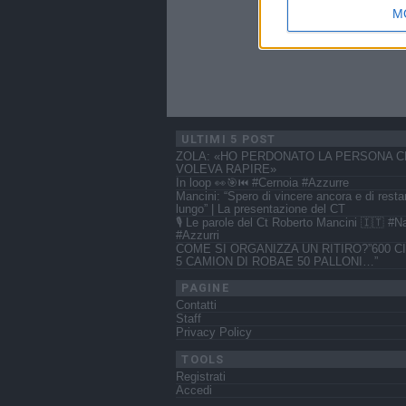
M
ULTIMI 5 POST
ZOLA: «HO PERDONATO LA PERSONA C
VOLEVA RAPIRE»
In loop 👀🎯⏮️ #Cernoia #Azzurre
Mancini: “Spero di vincere ancora e di resta
lungo” | La presentazione del CT
🎙️ Le parole del Ct Roberto Mancini 🇮🇹 #N
#Azzurri
COME SI ORGANIZZA UN RITIRO?”600 CI
5 CAMION DI ROBAE 50 PALLONI…”
PAGINE
Contatti
Staff
Privacy Policy
TOOLS
Registrati
Accedi