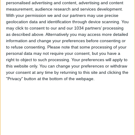
personalised advertising and content, advertising and content
Tutto ok per Inghilterra e Germania. Stati
measurement, audience research and services development.
With your permission we and our partners may use precise
Uniti qualificati al 91′.
geolocation data and identification through device scanning. You
may click to consent to our and our 1034 partners’ processing
nessuna risposta
as described above. Alternatively you may access more detailed
information and change your preferences before consenting or
14 Giugno 2010
to refuse consenting.
Please note that some processing of your
personal data may not require your consent, but you have a
Mondiale – Gruppo D: vola la Germania, anche
right to object to such processing. Your preferences will apply to
this website only. You can change your preferences or withdraw
il Ghana a 3 punti
your consent at any time by returning to this site and clicking the
"Privacy" button at the bottom of the webpage.
nessuna risposta
3 Giugno 2010
Star del Mondiale 2010: Michael Essien
nessuna risposta