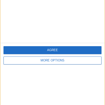
1 Febbraio 2010
Coppa d’Africa: Egitto ancora campione
nessuna risposta
9 Febbraio 2008
Coppa d’Africa: il Ghana conquista il 3° posto
AGREE
nessuna risposta
MORE OPTIONS
5 Febbraio 2008
Coppa d’Africa: quarti di finale
nessuna risposta
28 Gennaio 2008