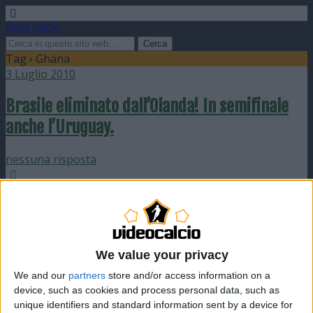
Video Calcio
Tag › Ghana
3 Luglio 2010
Brasile eliminato dall’Olanda! In semifinale
anche l’Uruguay.
nessuna risposta
28 Giugno 2010
Germania ed Argentina si affronteranno ai
quarti del Mondiale 2010
We value your privacy
nessuna risposta
We and our
partners
store and/or access information on a
device, such as cookies and process personal data, such as
24 Giugno 2010
unique identifiers and standard information sent by a device for