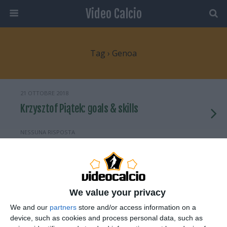
Video Calcio
Tag › Genoa
21 OTTOBRE 2018
Krzysztof Piątek: goals & skills
NESSUNA RISPOSTA
18 OTTOBRE 2009
Inter stende il Genoa. Juve pari con la
Fiorentina
We value your privacy
We and our
partners
store and/or access information on a
NESSUNA RISPOSTA
device, such as cookies and process personal data, such as