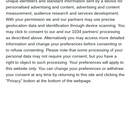
unique identifiers and standard information sent by a device for
25 SETTEMBRE 2009
personalised advertising and content, advertising and content
Pareggio tra Genoa e Juventus
measurement, audience research and services development.
With your permission we and our partners may use precise
NESSUNA RISPOSTA
geolocation data and identification through device scanning. You
may click to consent to our and our 1034 partners’ processing
as described above. Alternatively you may access more detailed
21 SETTEMBRE 2009
information and change your preferences before consenting or
Milito salva l’Inter. Frena il Genoa
to refuse consenting.
Please note that some processing of your
personal data may not require your consent, but you have a
NESSUNA RISPOSTA
right to object to such processing. Your preferences will apply to
this website only. You can change your preferences or withdraw
18 SETTEMBRE 2009
your consent at any time by returning to this site and clicking the
"Privacy" button at the bottom of the webpage.
Europa League: Genoa ok, romane ko
NESSUNA RISPOSTA
14 SETTEMBRE 2009
Serie A: Juventus in testa con le
genovesi