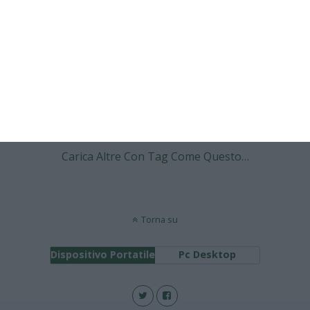
NESSUNA RISPOSTA
26 GENNAIO 2009
Inter mantiene il vantaggio. Primo gol
per Beckham.
NESSUNA RISPOSTA
Carica Altre Con Tag Come Questo…
Torna su
Dispositivo Portatile
Pc Desktop