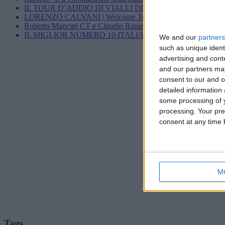
IL TOUR D’ADDIO DI VIALLI DIMOSTRA...
LORENZO CALVANI | Welcome To AC...
Roberto Mancini CT e Claudio Ranieri...
IL MIGLIOR NUMERO 10 ITALIANO DEGLI...
We and our
partners
such as unique ident
advertising and con
and our partners may
consent to our and o
detailed information
some processing of y
processing. Your pre
consent at any time b
M
Tags