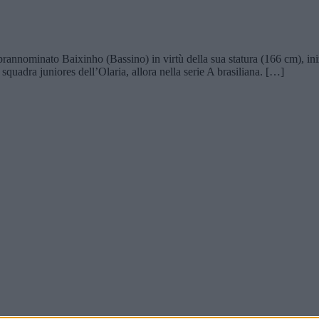
nominato Baixinho (Bassino) in virtù della sua statura (166 cm), iniziò
quadra juniores dell’Olaria, allora nella serie A brasiliana. […]