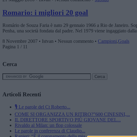
Romario: i migliori 20 goal
Romário de Souza Faria è nato 29 gennaio 1966 a Rio de Janeiro. Sopran
Penha, una società fondata dal padre. Nel 1979 viene ingaggiato dalla s
8 Novembre 2007 • Istvan • Nessun commento •
Campioni
,
Goals
Pagina 1 / 1
1
Cerca
Articoli Recenti
🎙️ Le parole del Ct Roberto...
COME SI ORGANIZZA UN RITIRO?”600 CINESINI,...
IL DIRETTORE SPORTIVO PIÙ GIOVANE DEL...
Rivaldo al Milan: un flop colossale
Le parole in conferenza di Claudio...
Ranieri: “È il coronamento della mia...