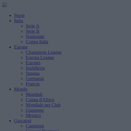
Storie
Italia
Serie A
Serie B
Nazionale
Coppa Italia
Europa
Champions League
Europa League
Europei
Inghilterra
Spagna
Germania
Francia
Mondo
Mondiali
Coppa d'Africa
Mondiale per Club
Giappone
Messico
Giocatori
Campioni