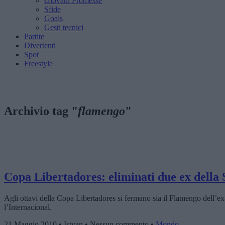
Giovani Promesse
Sfide
Goals
Gesti tecnici
Partite
Divertenti
Spot
Freestyle
Archivio tag "
flamengo
"
Copa Libertadores: eliminati due ex della 
Agli ottavi della Copa Libertadores si fermano sia il Flamengo dell’e
l’Internacional.
21 Maggio 2010 • Istvan • Nessun commento •
Mondo