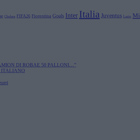
Italia
Inter
Mi
Juventus
Goals
ue
Fiorentina
FIFA26
Chelsea
Lazio
CAMION DI ROBAE 50 PALLONI…”
 ITALIANO
zurri