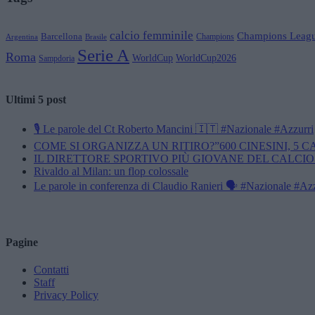
calcio femminile
Champions Leag
Barcellona
Champions
Brasile
Argentina
Serie A
Roma
WorldCup
WorldCup2026
Sampdoria
Ultimi 5 post
🎙️ Le parole del Ct Roberto Mancini 🇮🇹 #Nazionale #Azzurri
COME SI ORGANIZZA UN RITIRO?”600 CINESINI, 5 
IL DIRETTORE SPORTIVO PIÙ GIOVANE DEL CALCIO
Rivaldo al Milan: un flop colossale
Le parole in conferenza di Claudio Ranieri 🗣️ #Nazionale #Az
Pagine
Contatti
Staff
Privacy Policy