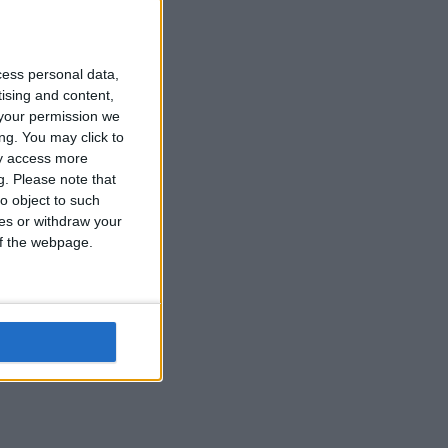
cess personal data,
tising and content,
your permission we
ng. You may click to
ay access more
g.
Please note that
o object to such
ces or withdraw your
 of the webpage.