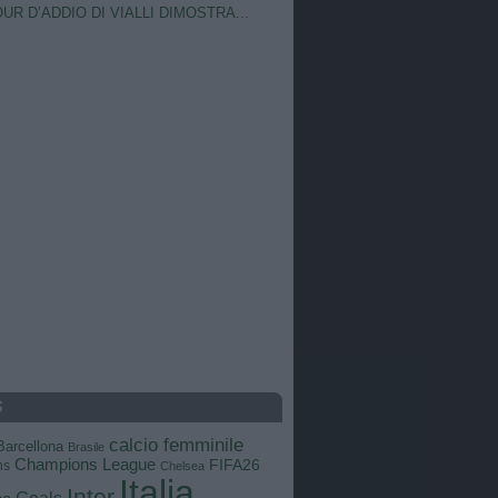
OUR D’ADDIO DI VIALLI DIMOSTRA...
S
calcio femminile
Barcellona
Brasile
Champions League
FIFA26
ns
Chelsea
Italia
Inter