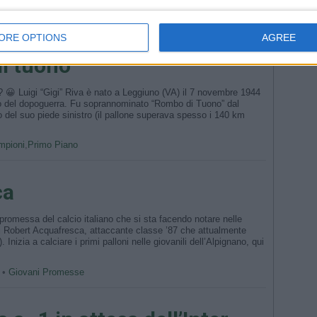
nto •
Primo Piano
,
Serie A
ORE OPTIONS
AGREE
i tuono”
 😀 Luigi “Gigi” Riva è nato a Leggiuno (VA) il 7 novembre 1944
iano del dopoguerra. Fu soprannominato “Rombo di Tuono” dal
ro del suo piede sinistro (il pallone superava spesso i 140 km
mpioni
,
Primo Piano
ca
 promessa del calcio italiano che si sta facendo notare nelle
a di Robert Acquafresca, attaccante classe ’87 che attualmente
. Inizia a calciare i primi palloni nelle giovanili dell’Alpignano, qui
 •
Giovani Promesse