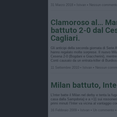
31 Marzo 2018 • Istvan • Nessun comment
Clamoroso al… Man
battuto 2-0 dal Ce
Cagliari.
Gli anticipi della seconda giornata di Serie
hanno regalato molte sorprese. Il nuovo Mila
Cesena 2-0 (Bogdani e Giaccherini), mentre l
Conti causato da un entrata-killer di Burdis
11 Settembre 2010 • Istvan • Nessun com
Milan battuto, Inte
L’Inter batte il Milan nel derby e tenta la f
casa dalla Sampdoria) e a +11 sui rossoneri
primi minuti l’Inter va vicina al vantaggio 
16 Febbraio 2009 • Istvan • Un commento 