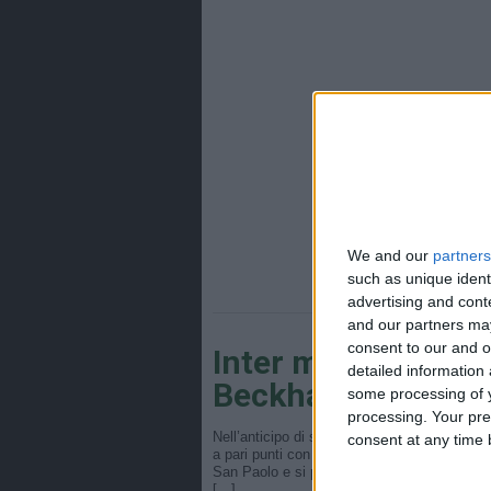
We and our
partners
such as unique ident
advertising and con
and our partners may
consent to our and o
Inter mantiene il 
detailed information
Beckham.
some processing of y
processing. Your pre
Nell’anticipo di sabato la Juventus batte l
consent at any time b
a pari punti con l’Inter. Numerose proteste v
San Paolo e si porta al 5°. Il primo è stato 
[…]