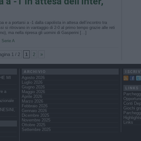
a -1 in attesa dell’Inter,
 e a portarsi a -1 dalla capolista in attesa dell’incontro tra
ssi si ritrovano in vantaggio di 2-0 al primo tempo grazie alle reti
no), ma nella ripresa gli uomini di Gasperini […]
•
Serie A
gina 1 / 2
1
2
»
ARCHIVIO
ISCRIV
HE MI
Agosto 2026
Luglio 2026
Giugno 2026
LINKS
re a
Maggio 2026
Parchegg
Aprile 2026
Opportuni
azionale
Marzo 2026
Conti Dep
Febbraio 2026
Giochi gra
NESINI,
Gennaio 2026
Parcheggi
Dicembre 2025
Highlight
Novembre 2025
Links
Ottobre 2025
Settembre 2025