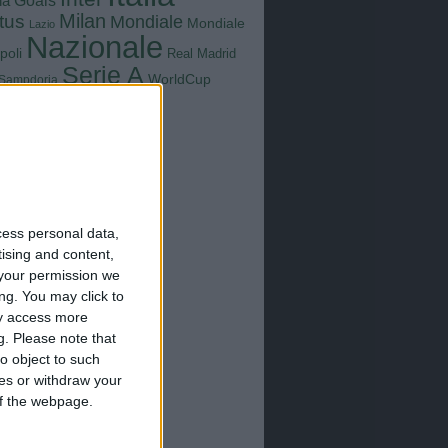
Goals
na
Milan
tus
Mondiale
Mondiale
Lazio
Nazionale
poli
Real Madrid
Serie A
WorldCup
Sampdoria
up2026
cess personal data,
tising and content,
your permission we
ng. You may click to
ay access more
g.
Please note that
o object to such
ces or withdraw your
 of the webpage.