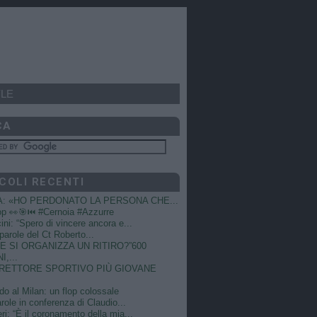
LE
CA
COLI RECENTI
A: «HO PERDONATO LA PERSONA CHE...
op 👀🎯⏮️ #Cernoia #Azzurre
ni: “Spero di vincere ancora e...
e parole del Ct Roberto...
 SI ORGANIZZA UN RITIRO?”600
I,...
DIRETTORE SPORTIVO PIÙ GIOVANE
do al Milan: un flop colossale
role in conferenza di Claudio...
ri: “È il coronamento della mia...