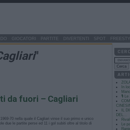
NDO
GIOCATORI
PARTITE
DIVERTENTI
SPOT
FREESTY
agliari
"
CER
ARTI
ZOL
In lo
Manci
i da fuori – Cagliari
🎙️ L
COME
CINESIN
IL 
DEL...
1969-70 nella quale il Cagliari vinse il suo primo e unico
Rival
 due le partite perse ed 11 i gol subiti oltre al titolo di
Le pa
Ranie