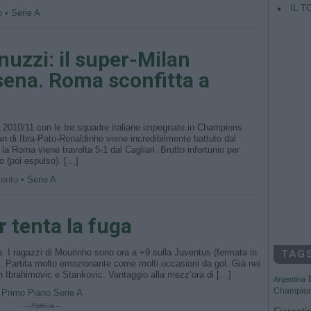
IL T
o •
Serie A
uzzi: il super-Milan
sena. Roma sconfitta a
 A 2010/11 con le tre squadre italiane impegnate in Champions
n di Ibra-Pato-Ronaldinho viene incredibilmente battuto dal
a Roma viene travolta 5-1 dal Cagliari. Brutto infortunio per
so (poi espulso). […]
mento •
Serie A
r tenta la fuga
uga. I ragazzi di Mourinho sono ora a +9 sulla Juventus (fermata in
TAG
. Partita molto emozionante come molti occasioni da gol. Già nei
con Ibrahimovic e Stankovic. Vantaggio alla mezz’ora di […]
Argentina
Champio
•
Primo Piano
,
Serie A
--- Pubblicità ---