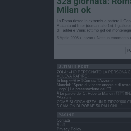
32a giornata: Roma 
Milan ok
La Roma riesce in extremis a battere il Genoa
Atalanta ed Inter (domani alle 15). I gialloro
di Taddei e Vunic (ottimo gol del montenegri
5 Aprile 2008 • Istvan • Nessun commento 
Pa
ULTIMI 5 POST
ZOLA: «HO PERDONATO LA PERSONA C
VOLEVA RAPIRE»
In loop 👀🎯⏮️ #Cernoia #Azzurre
Mancini: “Spero di vincere ancora e di resta
lungo” | La presentazione del CT
🎙️ Le parole del Ct Roberto Mancini 🇮🇹 #N
#Azzurri
COME SI ORGANIZZA UN RITIRO?”600 CI
5 CAMION DI ROBAE 50 PALLONI…”
PAGINE
Contatti
Staff
Privacy Policy