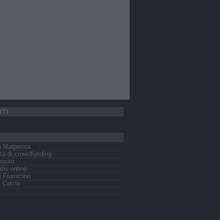
ITI
i Malpensa
tà di crowdfunding
osito
tis online
 Fiumicino
s Calcio