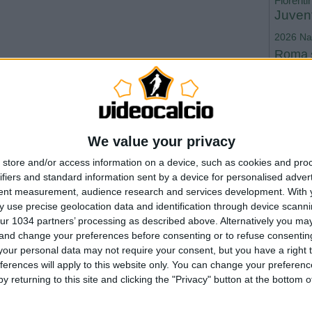
Fiorenti
Juven
2026
Na
Roma
WorldC
We value your privacy
store and/or access information on a device, such as cookies and pro
ifiers and standard information sent by a device for personalised adver
--- Pubblicità ---
tent measurement, audience research and services development.
With 
 use precise geolocation data and identification through device scanni
ur 1034 partners’ processing as described above. Alternatively you m
vantaggio. Primo gol per
 and change your preferences before consenting or to refuse consentin
our personal data may not require your consent, but you have a right t
ferences will apply to this website only. You can change your preferen
a Fiorentina con un gol di Marchisio portandosi momentaneamente
y returning to this site and clicking the "Privacy" button at the bottom
iola contro l’arbitraggio per due rigori non visti. La Roma vince al
siglato da Zalayeta ma l’arbitro ha giustamente annullato per fallo