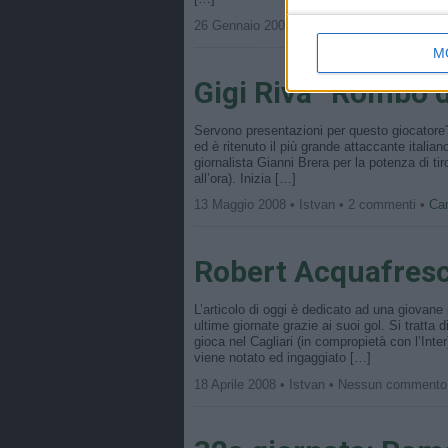
26 Gennaio 2009 • Istvan • Nessun comme
M
Gigi Riva “Rombo d
Servono presentazioni per questo giocatore?
ed è ritenuto il più grande attaccante ital
giornalista Gianni Brera per la potenza di ti
all’ora). Inizia […]
13 Maggio 2008 • Istvan • 2 commenti •
Ca
Robert Acquafres
L’articolo di oggi è dedicato ad una giovane
ultime giornate grazie ai suoi gol. Si tratt
gioca nel Cagliari (in compropietà con l’Inter)
viene notato ed ingaggiato […]
18 Aprile 2008 • Istvan • Nessun commento