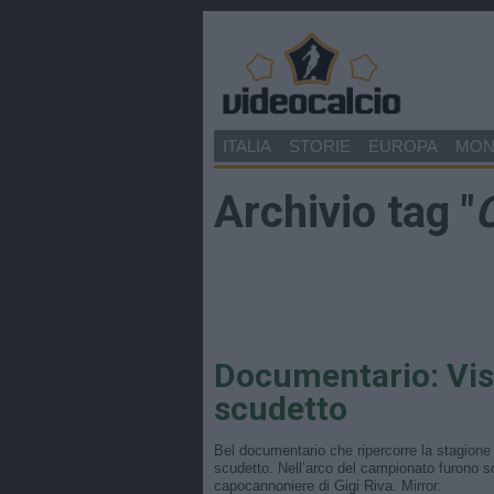
ITALIA
STORIE
EUROPA
MO
Archivio tag "
C
Documentario: Vist
scudetto
Bel documentario che ripercorre la stagione 
scudetto. Nell’arco del campionato furono sole
capocannoniere di Gigi Riva. Mirror: