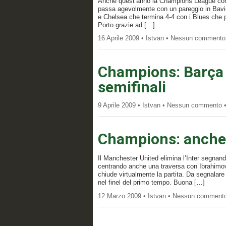
Anche quest’anno la Champions League confe
passa agevolmente con un pareggio in Bavier
e Chelsea che termina 4-4 con i Blues che p
Porto grazie ad […]
16 Aprile 2009 • Istvan • Nessun commento
Champions: Barça e
semifinali
9 Aprile 2009 • Istvan • Nessun commento 
Champions: anche 
Il Manchester United elimina l’Inter segnando
centrando anche una traversa con Ibrahimovic
chiude virtualmente la partita. Da segnalar
nel finel del primo tempo. Buona […]
12 Marzo 2009 • Istvan • Nessun comment