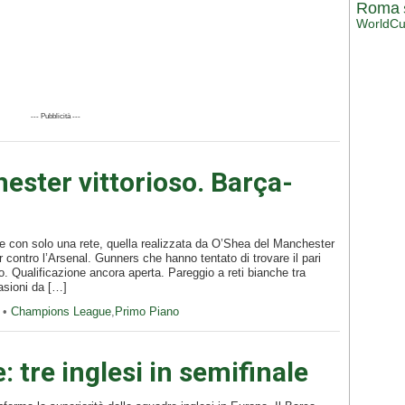
Roma
WorldC
--- Pubblicità ---
ster vittorioso. Barça-
e con solo una rete, quella realizzata da O’Shea del Manchester
or contro l’Arsenal. Gunners che hanno tentato di trovare il pari
po. Qualificazione ancora aperta. Pareggio a reti bianche tra
sioni da […]
 •
Champions League
,
Primo Piano
tre inglesi in semifinale