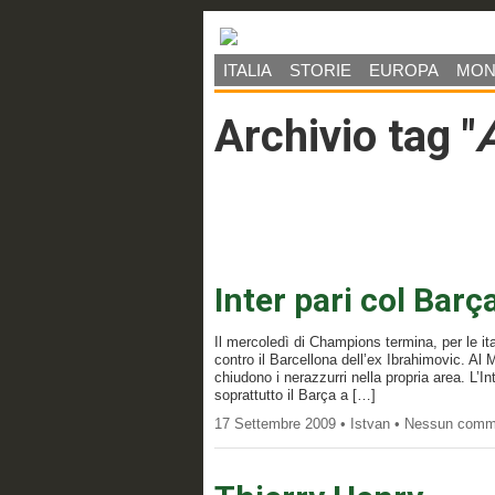
ITALIA
STORIE
EUROPA
MO
Archivio tag "
Inter pari col Barç
Il mercoledì di Champions termina, per le it
contro il Barcellona dell’ex Ibrahimovic. Al
chiudono i nerazzurri nella propria area. L’
soprattutto il Barça a […]
17 Settembre 2009 • Istvan • Nessun com