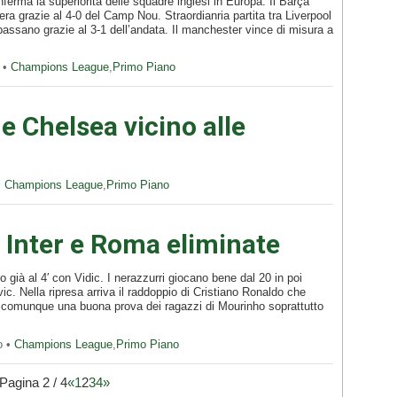
rma la superiorità delle squadre inglesi in Europa. Il Barça
a grazie al 4-0 del Camp Nou. Straordianria partita tra Liverpool
assano grazie al 3-1 dell’andata. Il manchester vince di misura a
 •
Champions League
,
Primo Piano
 Chelsea vicino alle
•
Champions League
,
Primo Piano
Inter e Roma eliminate
 già al 4′ con Vidic. I nerazzurri giocano bene dal 20 in poi
. Nella ripresa arriva il raddoppio di Cristiano Ronaldo che
e comunque una buona prova dei ragazzi di Mourinho soprattutto
o •
Champions League
,
Primo Piano
Pagina 2 / 4
«
1
2
3
4
»