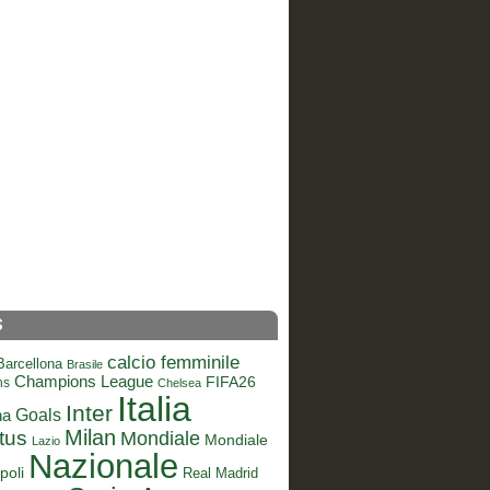
S
calcio femminile
Barcellona
Brasile
Champions League
FIFA26
ns
Chelsea
Italia
Inter
Goals
na
Milan
tus
Mondiale
Mondiale
Lazio
Nazionale
poli
Real Madrid