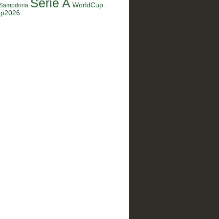
Serie A
WorldCup
Sampdoria
up2026