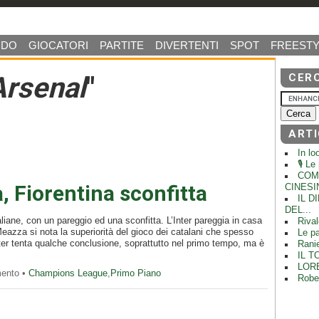
NDO
GIOCATORI
PARTITE
DIVERTENTI
SPOT
FREESTY
Arsenal
"
CER
ARTI
In lo
🎙️ L
COME
a, Fiorentina sconfitta
CINESIN
IL 
DEL...
aliane, con un pareggio ed una sconfitta. L’Inter pareggia in casa
Rival
 Meazza si nota la superiorità del gioco dei catalani che spesso
Le pa
Inter tenta qualche conclusione, soprattutto nel primo tempo, ma è
Ranie
IL T
LORE
mento •
Champions League
,
Primo Piano
Rober