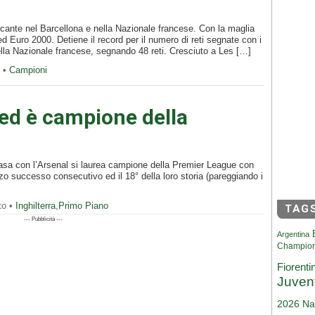
ccante nel Barcellona e nella Nazionale francese. Con la maglia
d Euro 2000. Detiene il record per il numero di reti segnate con i
della Nazionale francese, segnando 48 reti. Cresciuto a Les […]
o •
Campioni
ed è campione della
casa con l’Arsenal si laurea campione della Premier League con
erzo successo consecutivo ed il 18° della loro storia (pareggiando i
to •
Inghilterra
,
Primo Piano
TAG
--- Pubblicità ---
Argentina
Champio
Fiorenti
Juven
2026
Na