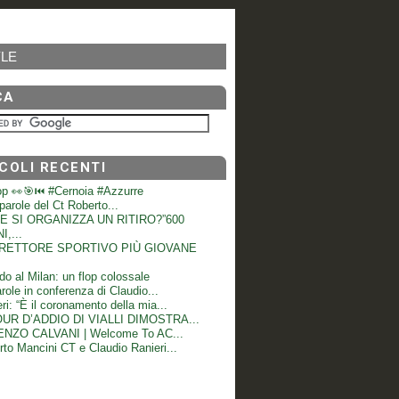
LE
CA
COLI RECENTI
op 👀🎯⏮️ #Cernoia #Azzurre
e parole del Ct Roberto...
 SI ORGANIZZA UN RITIRO?”600
I,...
DIRETTORE SPORTIVO PIÙ GIOVANE
do al Milan: un flop colossale
role in conferenza di Claudio...
ri: “È il coronamento della mia...
OUR D’ADDIO DI VIALLI DIMOSTRA...
NZO CALVANI | Welcome To AC...
to Mancini CT e Claudio Ranieri...