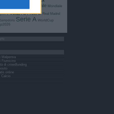
Goals
na
Milan
tus
Mondiale
Mondiale
Lazio
Nazionale
poli
Real Madrid
Serie A
WorldCup
Sampdoria
up2026
ITI
i Malpensa
 Fiumicino
tà di crowdfunding
osito
tis online
s Calcio