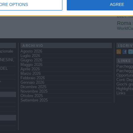
Fiorenti
ORE OPTIONS
AGREE
Juven
2026
Na
Roma
WorldC
ARCHIVIO
ISCRIV
azionale
Agosto 2026
Luglio 2026
NESINI,
Giugno 2026
LINKS
Maggio 2026
Parchegg
 DEL
Aprile 2026
Parcheggi
Marzo 2026
Opportuni
Febbraio 2026
Conti Dep
️
Gennaio 2026
Giochi gra
Dicembre 2025
Highlight
Novembre 2025
Links
Ottobre 2025
Settembre 2025