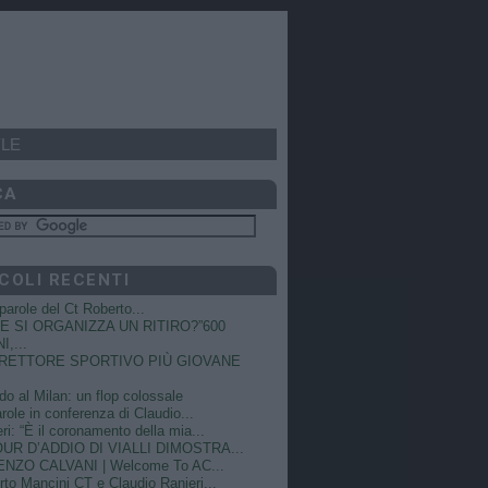
LE
CA
COLI RECENTI
e parole del Ct Roberto...
 SI ORGANIZZA UN RITIRO?”600
I,...
DIRETTORE SPORTIVO PIÙ GIOVANE
do al Milan: un flop colossale
role in conferenza di Claudio...
ri: “È il coronamento della mia...
OUR D’ADDIO DI VIALLI DIMOSTRA...
NZO CALVANI | Welcome To AC...
to Mancini CT e Claudio Ranieri...