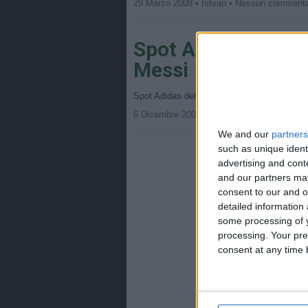
29 Marzo 2008 • Istvan • Nessun comment
Spot Adidas – Impo
Messi
Spot Adidas del 2007 in cui Leo Messi racco
6 Dicembre 2007 • Istvan • Nessun comme
We and our
partners
such as unique ident
advertising and con
and our partners may
consent to our and o
detailed information
some processing of y
processing. Your pre
consent at any time b