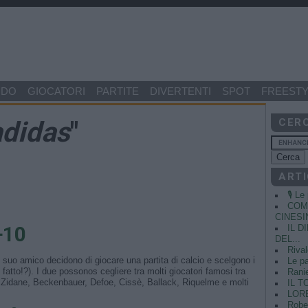
NDO
GIOCATORI
PARTITE
DIVERTENTI
SPOT
FREESTY
adidas
"
CER
ARTI
🎙️ L
COME
CINESIN
+10
IL 
DEL...
Rival
l suo amico decidono di giocare una partita di calcio e scelgono i
Le pa
fatto!?). I due possonos cegliere tra molti giocatori famosi tra
Ranie
 Zidane, Beckenbauer, Defoe, Cissè, Ballack, Riquelme e molti
IL T
LORE
Rober