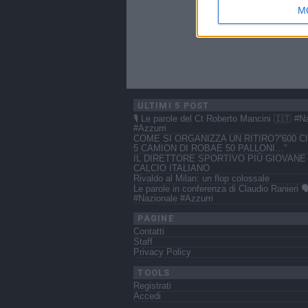
M
ULTIMI 5 POST
🎙️ Le parole del Ct Roberto Mancini 🇮🇹 #N
#Azzurri
COME SI ORGANIZZA UN RITIRO?”600 CI
5 CAMION DI ROBAE 50 PALLONI…”
IL DIRETTORE SPORTIVO PIÙ GIOVANE
CALCIO ITALIANO
Rivaldo al Milan: un flop colossale
Le parole in conferenza di Claudio Ranieri 🗣
#Nazionale #Azzurri
PAGINE
Contatti
Staff
Privacy Policy
TOOLS
Registrati
Accedi