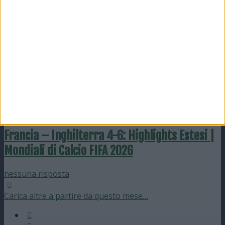
nessuna risposta
19 Luglio 2026
Francia – Inghilterra 4-6: Highlights |
Mondiali di Calcio FIFA 2026
nessuna risposta
19 Luglio 2026
Francia – Inghilterra 4-6: Highlights Estesi |
Mondiali di Calcio FIFA 2026
nessuna risposta
Carica altre a partire da questo mese…