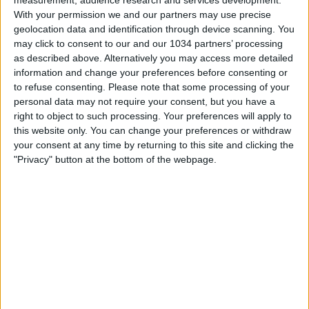
With your permission we and our partners may use precise
Spagna – Argentina 1-0 (dts): Highlights |
geolocation data and identification through device scanning. You
Mondiali di Calcio FIFA 2026
may click to consent to our and our 1034 partners’ processing
as described above. Alternatively you may access more detailed
information and change your preferences before consenting or
nessuna risposta
to refuse consenting.
Please note that some processing of your
personal data may not require your consent, but you have a
20 Luglio 2026
right to object to such processing. Your preferences will apply to
this website only. You can change your preferences or withdraw
Spagna CAMPIONE DEL MONDO. Che ne sarà di
your consent at any time by returning to this site and clicking the
MESSI adesso? | Cronache Mondiali
"Privacy" button at the bottom of the webpage.
nessuna risposta
20 Luglio 2026
Spagna – Argentina 1-0: Highlights | Mondiali
di Calcio FIFA 2026
nessuna risposta