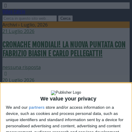
Video Calcio
Archivi › Luglio, 2026
21 Luglio 2026
CRONACHE MONDIALI! LA NUOVA PUNTATA CON
FABRIZIO BIASIN E CARLO PELLEGATTI!
nessuna risposta
20 Luglio 2026
Spagna – Argentina 1-0 (dts): Highlights
We value your privacy
Estesi | Mondiali di Calcio FIFA 2026
We and our
partners
store and/or access information on a
device, such as cookies and process personal data, such as
nessuna risposta
unique identifiers and standard information sent by a device for
personalised advertising and content, advertising and content
20 Luglio 2026
measurement, audience research and services development.