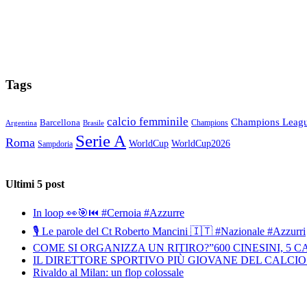
Tags
calcio femminile
Champions Leag
Barcellona
Champions
Brasile
Argentina
Serie A
Roma
WorldCup
WorldCup2026
Sampdoria
Ultimi 5 post
In loop 👀🎯⏮️ #Cernoia #Azzurre
🎙️ Le parole del Ct Roberto Mancini 🇮🇹 #Nazionale #Azzurri
COME SI ORGANIZZA UN RITIRO?”600 CINESINI, 5 
IL DIRETTORE SPORTIVO PIÙ GIOVANE DEL CALCIO
Rivaldo al Milan: un flop colossale