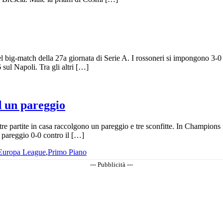
l big-match della 27a giornata di Serie A. I rossoneri si impongono 3-0 
 sul Napoli. Tra gli altri […]
d un pareggio
 tre partite in casa raccolgono un pareggio e tre sconfitte. In Champions
il pareggio 0-0 contro il […]
Europa League
,
Primo Piano
--- Pubblicità ---