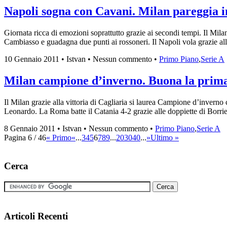
Napoli sogna con Cavani. Milan pareggia i
Giornata ricca di emozioni soprattutto grazie ai secondi tempi. Il Mila
Cambiasso e guadagna due punti ai rossoneri. Il Napoli vola grazie alla
10 Gennaio 2011 • Istvan • Nessun commento •
Primo Piano
,
Serie A
Milan campione d’inverno. Buona la prima
Il Milan grazie alla vittoria di Cagliaria si laurea Campione d’inverno 
Leonardo. La Roma batte il Catania 4-2 grazie alle doppiette di Borrie
8 Gennaio 2011 • Istvan • Nessun commento •
Primo Piano
,
Serie A
Pagina 6 / 46
« Primo
«
...
3
4
5
6
7
8
9
...
20
30
40
...
»
Ultimo »
Cerca
Articoli Recenti