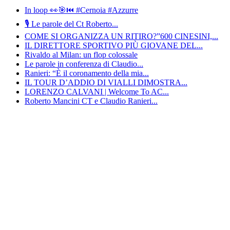
In loop 👀🎯⏮️ #Cernoia #Azzurre
🎙️ Le parole del Ct Roberto...
COME SI ORGANIZZA UN RITIRO?”600 CINESINI,...
IL DIRETTORE SPORTIVO PIÙ GIOVANE DEL...
Rivaldo al Milan: un flop colossale
Le parole in conferenza di Claudio...
Ranieri: “È il coronamento della mia...
IL TOUR D’ADDIO DI VIALLI DIMOSTRA...
LORENZO CALVANI | Welcome To AC...
Roberto Mancini CT e Claudio Ranieri...