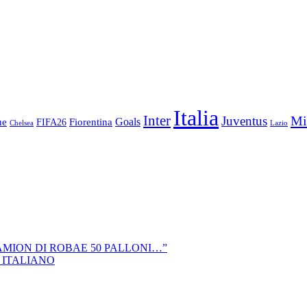
Italia
Inter
Mi
Juventus
Goals
ue
Fiorentina
FIFA26
Chelsea
Lazio
CAMION DI ROBAE 50 PALLONI…”
 ITALIANO