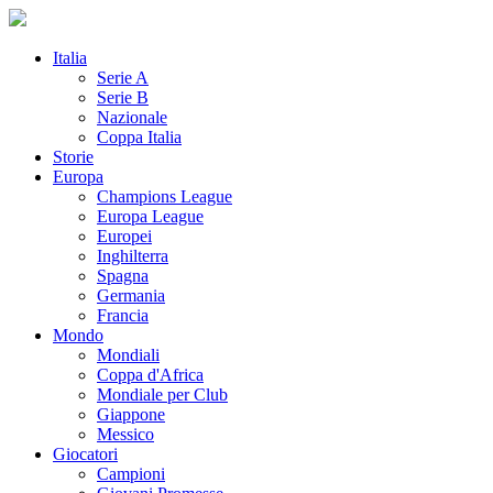
Italia
Serie A
Serie B
Nazionale
Coppa Italia
Storie
Europa
Champions League
Europa League
Europei
Inghilterra
Spagna
Germania
Francia
Mondo
Mondiali
Coppa d'Africa
Mondiale per Club
Giappone
Messico
Giocatori
Campioni