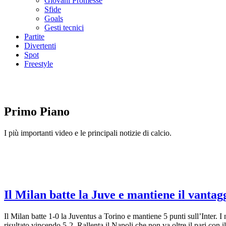
Giovani Promesse
Sfide
Goals
Gesti tecnici
Partite
Divertenti
Spot
Freestyle
Primo Piano
I più importanti video e le principali notizie di calcio.
Il Milan batte la Juve e mantiene il vantag
Il Milan batte 1-0 la Juventus a Torino e mantiene 5 punti sull’Inter
risultato vincendo 5-2. Rallenta il Napoli che non va oltre il pari con