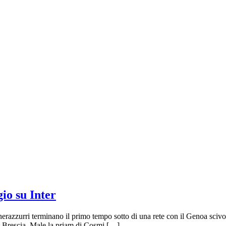
gio su Inter
. I nerazzurri terminano il primo tempo sotto di una rete con il Genoa s
 il Brescia. Male la priam di Cosmi […]