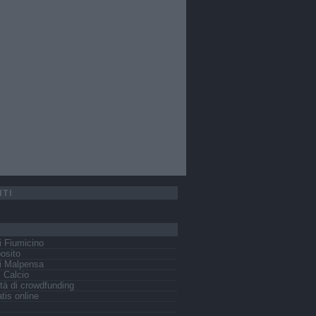
ITI
 Fiumicino
osito
i Malpensa
s Calcio
tà di crowdfunding
tis online