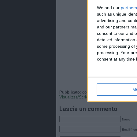
We and our
partners
such as unique ident
advertising and con
and our partners may
consent to our and o
detailed information
some processing of y
processing. Your pre
consent at any time b
M
Pubblicato
: domenica, 25 Gennaio 2026 - 
Visualizza/Scrivi
•
Tags
: .
Lascia un commento
Nome
Email (non