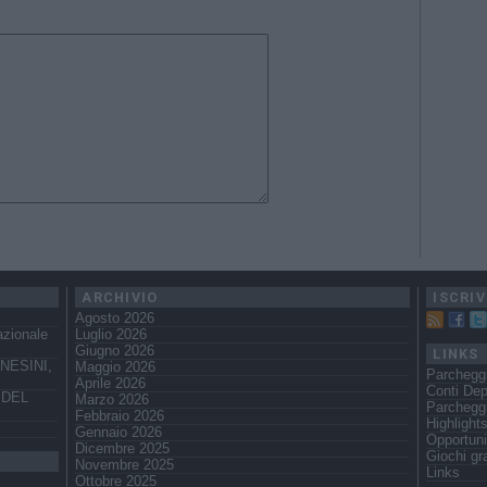
ARCHIVIO
ISCRIV
Agosto 2026
azionale
Luglio 2026
Giugno 2026
LINKS
NESINI,
Maggio 2026
Parcheggi
Aprile 2026
Conti Dep
 DEL
Marzo 2026
Parchegg
Febbraio 2026
Highlight
Gennaio 2026
Opportuni
Dicembre 2025
Giochi gra
Novembre 2025
Links
Ottobre 2025