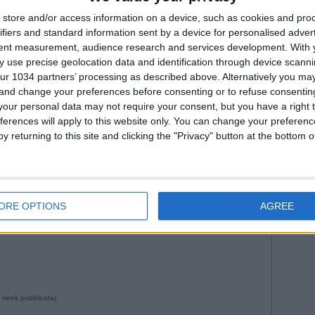
Fiorenti
--- Pubblicità ---
Juven
store and/or access information on a device, such as cookies and pro
ifiers and standard information sent by a device for personalised adver
2026
Na
tent measurement, audience research and services development.
With 
Roma
 use precise geolocation data and identification through device scanni
WorldC
ur 1034 partners’ processing as described above. Alternatively you m
 and change your preferences before consenting or to refuse consentin
our personal data may not require your consent, but you have a right t
ferences will apply to this website only. You can change your preferen
y returning to this site and clicking the "Privacy" button at the bottom
--- Pubblicità ---
ORE OPTIONS
AGREE
03:49 da Istvan in
Storie
•
Commenti
: Nessun commento
 verrà pubblicata)