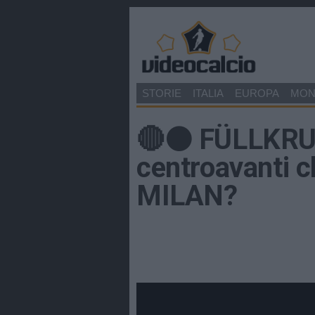
STORIE
ITALIA
EUROPA
MO
🔴⚫️ FÜLLKRUG:
centroavanti 
MILAN?