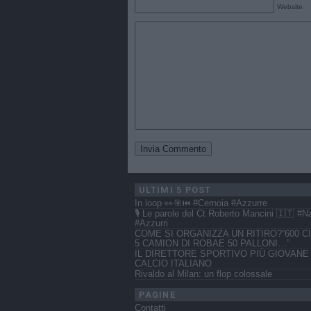
Website
ULTIMI 5 POST
In loop 👀🎯⏮️ #Cernoia #Azzurre
🎙️ Le parole del Ct Roberto Mancini 🇮🇹 #N
#Azzurri
COME SI ORGANIZZA UN RITIRO?”600 CI
5 CAMION DI ROBAE 50 PALLONI…”
IL DIRETTORE SPORTIVO PIÙ GIOVANE
CALCIO ITALIANO
Rivaldo al Milan: un flop colossale
PAGINE
Contatti