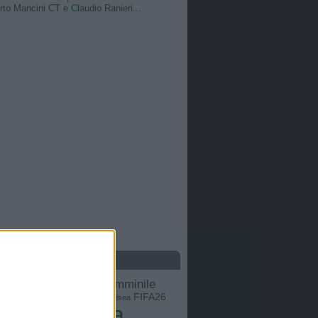
to Mancini CT e Claudio Ranieri...
S
calcio femminile
Barcellona
Brasile
Champions League
FIFA26
ns
Chelsea
Italia
Inter