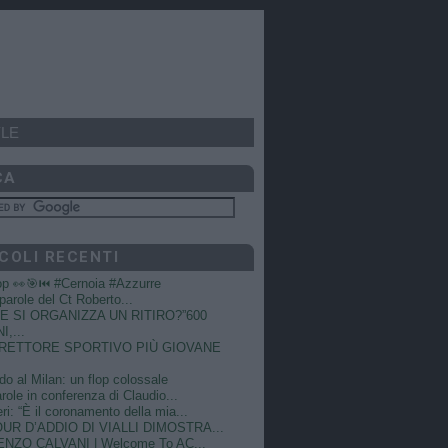
LE
CA
COLI RECENTI
op 👀🎯⏮️ #Cernoia #Azzurre
e parole del Ct Roberto...
 SI ORGANIZZA UN RITIRO?”600
I,...
DIRETTORE SPORTIVO PIÙ GIOVANE
do al Milan: un flop colossale
role in conferenza di Claudio...
ri: “È il coronamento della mia...
OUR D’ADDIO DI VIALLI DIMOSTRA...
NZO CALVANI | Welcome To AC...