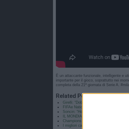
È un attaccante funzionale, intelligente e uti
importante per il gioco, soprattutto nei mom
completa della 21ª giornata di Serie A. #mi
Related Posts
Girelli: “Dobbiamo vincere e non fare ca
FIFAe Nations Cup 2022 – Day 3 – Liv
Soncin: “Ho visto grande voglia di risca
IL MONDIALE DELLA REDENZIONE D
Champions League: ritorno quarti di fina
I migliori calci di punizione della stagi