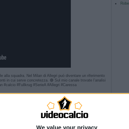
Rober
le alla squadra. Nel Milan di Allegri può diventare un riferimento
enti in cui serve concretezza. 🔴 Sul mio canale trovate l’analisi
lan #calcio #Fullkrug #SerieA #Allegri #Caressa
lcoli” | Sudafrica-Italia | FIFA Women’s World Cup 2023
TAG
e from Copenhagen
tto” | Italia-Danimarca | Qualificazioni Mondiale 2027
Argentina
I LAUTARO
Champio
le
one 2015/16
We value your privacy