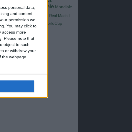
Goals
na
Milan
tus
Mondiale
Mondiale
cess personal data,
Lazio
Nazionale
tising and content,
poli
Real Madrid
your permission we
Serie A
WorldCup
Sampdoria
ng. You may click to
up2026
ay access more
g.
Please note that
o object to such
ces or withdraw your
 of the webpage.