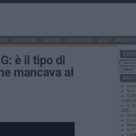
NDO
GIOCATORI
PARTITE
DIVERTENTI
SPOT
FREESTY
CER
 è il tipo di
che mancava al
ARTI
In lo
🎙️ L
COME
CINESIN
IL 
DEL...
Rival
Le pa
Ranie
IL T
LORE