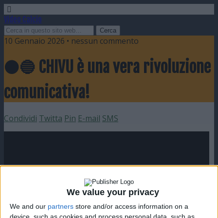
Video Calcio
10 Gennaio 2026 • nessun commento
⚫️🔵 CHIVU è una vera rivoluzione
comunicativa!
Condividi
Twitta
Pin
E-mail
SMS
We value your privacy
We and our
partners
store and/or access information on a
device, such as cookies and process personal data, such as